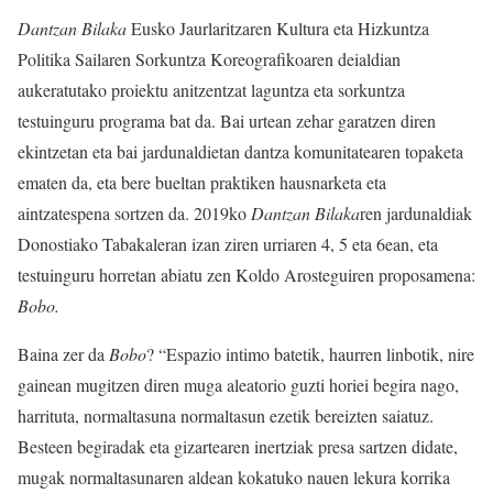
Dantzan Bilaka
Eusko Jaurlaritzaren Kultura eta Hizkuntza
Politika Sailaren Sorkuntza Koreografikoaren deialdian
aukeratutako proiektu anitzentzat laguntza eta sorkuntza
testuinguru programa bat da. Bai urtean zehar garatzen diren
ekintzetan eta bai jardunaldietan dantza komunitatearen topaketa
ematen da, eta bere bueltan praktiken hausnarketa eta
aintzatespena sortzen da. 2019ko
Dantzan Bilaka
ren jardunaldiak
Donostiako Tabakaleran izan ziren urriaren 4, 5 eta 6ean, eta
testuinguru horretan abiatu zen Koldo Arosteguiren proposamena:
Bobo.
Baina zer da
Bobo
? “Espazio intimo batetik, haurren linbotik, nire
gainean mugitzen diren muga aleatorio guzti horiei begira nago,
harrituta, normaltasuna normaltasun ezetik bereizten saiatuz.
Besteen begiradak eta gizartearen inertziak presa sartzen didate,
mugak normaltasunaren aldean kokatuko nauen lekura korrika