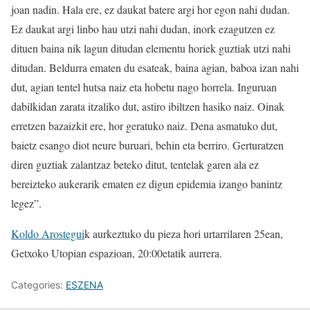
joan nadin. Hala ere, ez daukat batere argi hor egon nahi dudan.
Ez daukat argi linbo hau utzi nahi dudan, inork ezagutzen ez
dituen baina nik lagun ditudan elementu horiek guztiak utzi nahi
ditudan. Beldurra ematen du esateak, baina agian, baboa izan nahi
dut, agian tentel hutsa naiz eta hobetu nago horrela. Inguruan
dabilkidan zarata itzaliko dut, astiro ibiltzen hasiko naiz. Oinak
erretzen bazaizkit ere, hor geratuko naiz. Dena asmatuko dut,
baietz esango diot neure buruari, behin eta berriro. Gerturatzen
diren guztiak zalantzaz beteko ditut, tentelak garen ala ez
bereizteko aukerarik ematen ez digun epidemia izango banintz
legez”.
Koldo Arostegui
k aurkeztuko du pieza hori urtarrilaren 25ean,
Getxoko Utopian espazioan, 20:00etatik aurrera.
Categories:
ESZENA