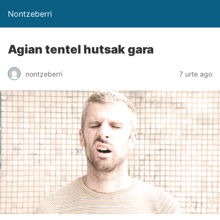
Nontzeberri
Agian tentel hutsak gara
nontzeberri
7 urte ago