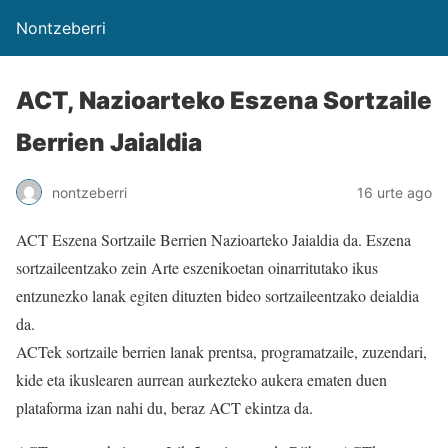
Nontzeberri
ACT, Nazioarteko Eszena Sortzaile
Berrien Jaialdia
nontzeberri
16 urte ago
ACT Eszena Sortzaile Berrien Nazioarteko Jaialdia da. Eszena
sortzaileentzako zein Arte eszenikoetan oinarritutako ikus
entzunezko lanak egiten dituzten bideo sortzaileentzako deialdia
da.
ACTek sortzaile berrien lanak prentsa, programatzaile, zuzendari,
kide eta ikuslearen aurrean aurkezteko aukera ematen duen
plataforma izan nahi du, beraz ACT ekintza da.