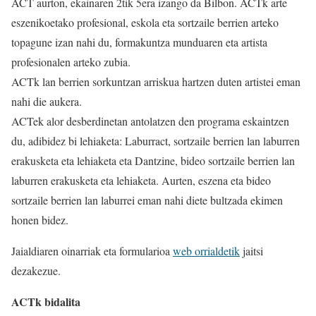
ACT aurton, ekainaren 2tik 5era izango da Bilbon. ACTk arte
eszenikoetako profesional, eskola eta sortzaile berrien arteko
topagune izan nahi du, formakuntza munduaren eta artista
profesionalen arteko zubia.
ACTk lan berrien sorkuntzan arriskua hartzen duten artistei eman
nahi die aukera.
ACTek alor desberdinetan antolatzen den programa eskaintzen
du, adibidez bi lehiaketa: Laburract, sortzaile berrien lan laburren
erakusketa eta lehiaketa eta Dantzine, bideo sortzaile berrien lan
laburren erakusketa eta lehiaketa. Aurten, eszena eta bideo
sortzaile berrien lan laburrei eman nahi diete bultzada ekimen
honen bidez.
Jaialdiaren oinarriak eta formularioa
web orrialdetik
jaitsi
dezakezue.
ACTk bidalita