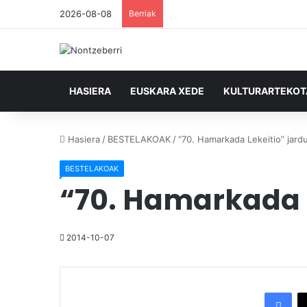
2026-08-08
Berriak
HASIERA
EUSKARA XEDE
KULTURARTEKO
Hasiera
/
BESTELAKOAK
/
“70. Hamarkada Lekeitio” jard
BESTELAKOAK
“70. Hamarkada L
2014-10-07
Facebook