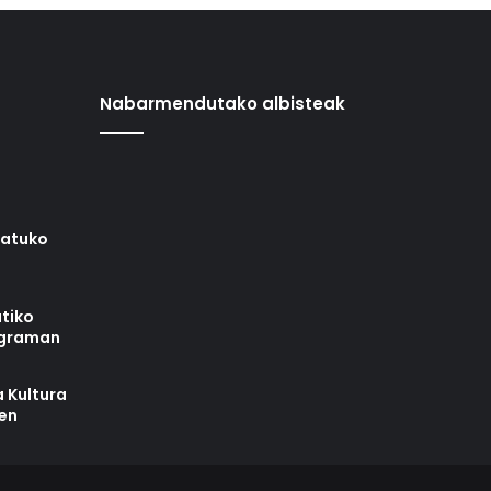
Nabarmendutako albisteak
iatuko
tiko
ograman
 Kultura
zen