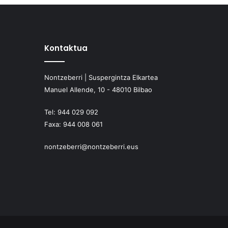
Kontaktua
Nontzeberri | Suspergintza Elkartea
Manuel Allende, 10 - 48010 Bilbao
Tel:
944 029 092
Faxa:
944 008 061
nontzeberri@nontzeberri.eus