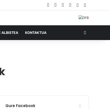
Facebook
X
YouTube
RSS
Ausazko artikul
Sidebar
Bilatu honela
E ALBISTEA
KONTAKTUA
k
Gure Facebook