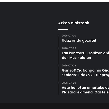
Azken albisteak
2026-07-30
Udaz ondo gozatu!
2026-07-29
Lau kontzertu Gorlizen ab
den Musikaldian
2026-07-29
Ganso&Cia konpainia Oña
“Kalean” udako kultur pr
2026-07-29
Aste honetan amaituko da
Plazara! ekimena, Gastei