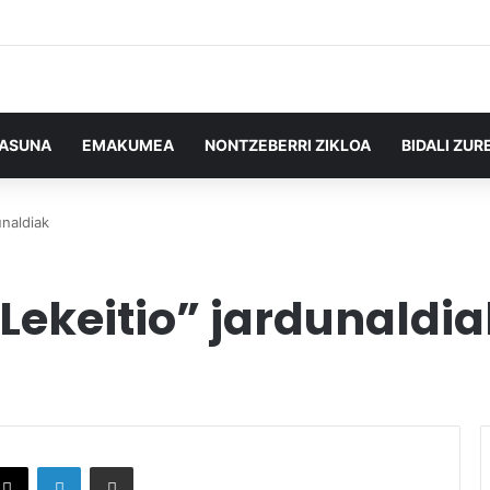
TASUNA
EMAKUMEA
NONTZEBERRI ZIKLOA
BIDALI ZUR
unaldiak
ekeitio” jardunaldia
X
LinkedIn
Partekatu e-posta bidez