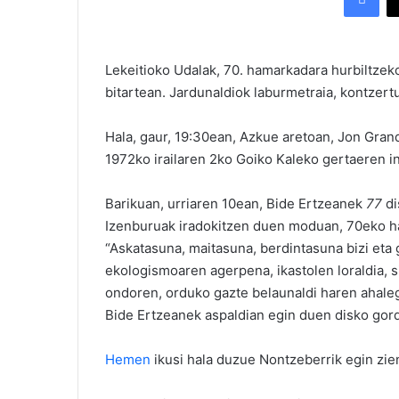
Lekeitioko Udalak, 70. hamarkadara hurbiltzeko 
bitartean. Jardunaldiok laburmetraia, kontzert
Hala, gaur, 19:30ean, Azkue aretoan, Jon Grand
1972ko irailaren 2ko Goiko Kaleko gertaeren i
Barikuan, urriaren 10ean, Bide Ertzeanek
77
di
Izenburuak iradokitzen duen moduan, 70eko ha
“Askatasuna, maitasuna, berdintasuna bizi eta
ekologismoaren agerpena, ikastolen loraldia, 
ondoren, orduko gazte belaunaldi haren ahaleg
Bide Ertzeanek aspaldian egin duen disko gor
Hemen
ikusi hala duzue Nontzeberrik egin zien