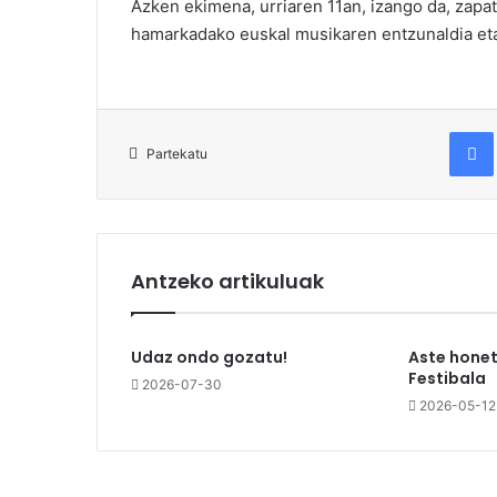
Azken ekimena, urriaren 11an, izango da, zapat
hamarkadako euskal musikaren entzunaldia eta
Fac
Partekatu
Antzeko artikuluak
Udaz ondo gozatu!
Aste honet
Festibala
2026-07-30
2026-05-12