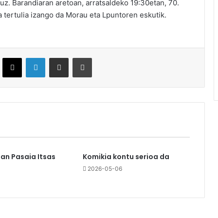
uz. Barandiaran aretoan, arratsaldeko 19:30etan, 70.
 tertulia izango da Morau eta Lpuntoren eskutik.
ebook
X
LinkedIn
Partekatu e-posta bidez
Inprimatu
an Pasaia Itsas
Komikia kontu serioa da
2026-05-06