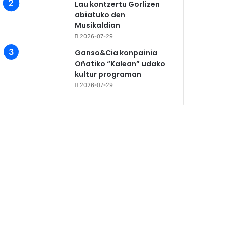
Lau kontzertu Gorlizen
abiatuko den
Musikaldian
2026-07-29
Ganso&Cia konpainia
Oñatiko “Kalean” udako
kultur programan
2026-07-29