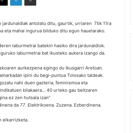
jardunaldiak antolatu ditu, gaurtik, urriaren 7tik 11ra
ua eta mahai ingurua bilduko ditu egun hauetarako.
eren laburmetrai batekin hasiko dira jardunaldiok.
nguruko laburmetrai bat ikusteko aukera izango da.
skoaren aurkezpena egingo du Ikusgarri Aretoan.
markadan ipini du begi-puntua Tolosako taldeak.
 gozatu nahi duen gazteria, feminismoa eta
sindikatuen bilakaera… 40 urteko gau beltzaren
ina ez zen hutsala izan”
dinena da
77
. Elektrikoena. Zuzena. Ezberdinena.
 elkarrizketa.