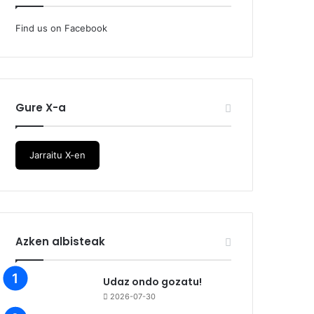
Find us on Facebook
Gure X-a
Jarraitu X-en
Azken albisteak
Udaz ondo gozatu!
2026-07-30