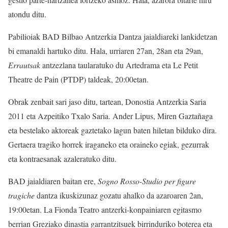
atondu ditu.
Pabilioiak BAD Bilbao Antzerkia Dantza jaialdiareki lankidetzan
bi emanaldi hartuko ditu. Hala, urriaren 27an, 28an eta 29an,
Errautsak
antzezlana taularatuko du Artedrama eta Le Petit
Theatre de Pain (PTDP) taldeak, 20:00etan.
Obrak zenbait sari jaso ditu, tartean, Donostia Antzerkia Saria
2011 eta Azpeitiko Txalo Saria. Ander Lipus, Miren Gaztañaga
eta bestelako aktoreak gaztetako lagun baten hiletan bilduko dira.
Gertaera tragiko horrek iraganeko eta oraineko egiak, gezurrak
eta kontraesanak azaleratuko ditu.
BAD jaialdiaren baitan ere,
Sogno Rosso-Studio per figure
tragiche
dantza ikuskizunaz gozatu ahalko da azaroaren 2an,
19:00etan. La Fionda Teatro antzerki-konpainiaren egitasmo
berrian Greziako dinastia garrantzitsuek birrinduriko boterea eta