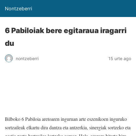
Nontzeberri
6 Pabiloiak bere egitaraua iragarri
du
nontzeberri
15 urte ago
Bilboko 6 Pabiloia aretoaren inguruan arte eszenikoen inguruko
sortzaileak elkartu dira dantza eta antzerkia, sinergiak sortzeko eta
gestio parte-hartzailea lortzeko asmoz. Hala, azarora bitarte hiru