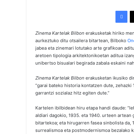
Facebook
Zinema Kartelak Bilbon
erakusketak hiriko memo
aurkeztuko ditu otsailera bitartean, Bilboko
On
jabea eta zinemari lotutako arte grafikoan adit
aretoen tipologia arkitektonikoetan aditua iza
unibertso bisualari begirada zabala eskaini nah
Zinema Kartelak Bilbon
erakusketan ikusiko dir
“garai bateko historia kontatzen dute, zehazki
garrantzi sozialaz hitz egiten dute.”
Kartelen ibilbidean hiru etapa handi daude: “l
aldiari dagokio, 1935. eta 1940. urteen artean 
bitartekoa; eta hirugarren fasea sinbolista da,
surrealismoa eta postmodernismoa bezalako k