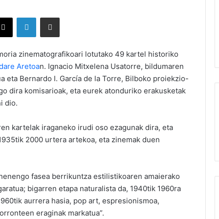
X
LinkedIn
Partekatu e-posta bidez
ria zinematografikoari lotutako 49 kartel historiko
dare Aretoa
n. Ignacio Mitxelena Usatorre, bildumaren
ua eta Bernardo I. García de la Torre, Bilboko proiekzio-
ngo dira komisarioak, eta eurek atonduriko erakusketak
i dio.
en kartelak iraganeko irudi oso ezagunak dira, eta
 1935tik 2000 urtera artekoa, eta zinemak duen
ehenengo fasea berrikuntza estilistikoaren amaierako
garatua; bigarren etapa naturalista da, 1940tik 1960ra
 1960tik aurrera hasia, pop art, espresionismoa,
orronteen eraginak markatua”.