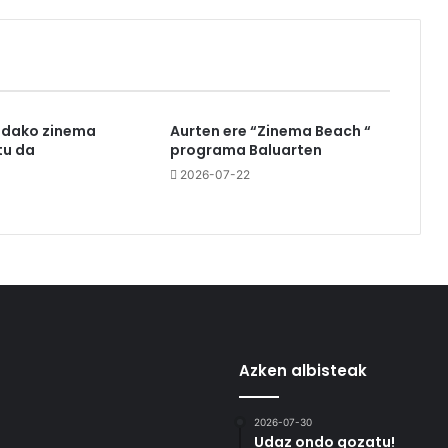
udako zinema
Aurten ere “Zinema Beach “
u da
programa Baluarten
3
2026-07-22
Azken albisteak
2026-07-30
Udaz ondo gozatu!