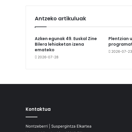
Antzeko artikuluak
Azken egunak 49. Euskal Zine
Plentzian 
Bilera lehiaketan izena
programat
emateko
2026-07-2
2026-07-28
Kontaktua
Nontzeberri | Suspergintza Elkartea