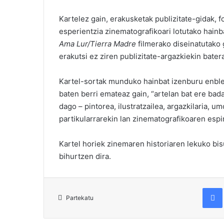
Kartelez gain, erakusketak publizitate-gidak, 
esperientzia zinematografikoari lotutako hainb
Ama Lur/Tierra Madre
filmerako diseinatutako 
erakutsi ez ziren publizitate-argazkiekin bater
Kartel-sortak munduko hainbat izenburu enblem
baten berri emateaz gain, “artelan bat ere bada
dago – pintorea, ilustratzailea, argazkilaria, um
partikularrarekin lan zinematografikoaren espir
Kartel horiek zinemaren historiaren lekuko bi
bihurtzen dira.
Fac
Partekatu