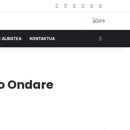
Facebook
X
YouTube
RSS
Ausazko artikul
Sidebar
Bilatu honela
E ALBISTEA
KONTAKTUA
ko Ondare