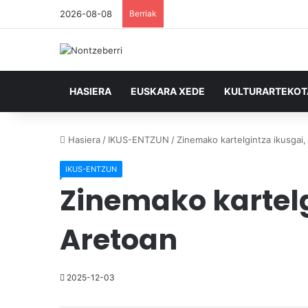
2026-08-08
Berriak
HASIERA
EUSKARA XEDE
KULTURARTEKO
Hasiera
/
IKUS-ENTZUN
/
Zinemako kartelgintza ikusgai
IKUS-ENTZUN
Zinemako kartelg
Aretoan
2025-12-03