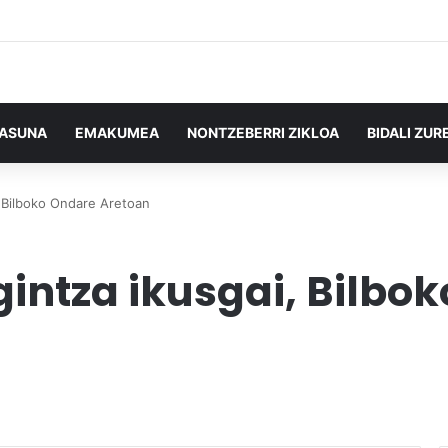
TASUNA
EMAKUMEA
NONTZEBERRI ZIKLOA
BIDALI ZUR
, Bilboko Ondare Aretoan
intza ikusgai, Bilbo