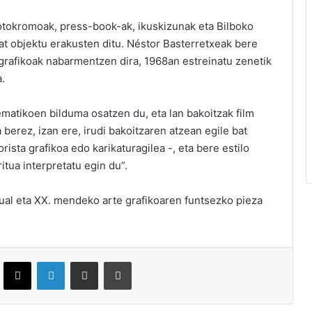
fotokromoak, press-book-ak, ikuskizunak eta Bilboko
at objektu erakusten ditu. Néstor Basterretxeak bere
grafikoak nabarmentzen dira, 1968an estreinatu zenetik
a.
atikoen bilduma osatzen du, eta lan bakoitzak film
 berez, izan ere, irudi bakoitzaren atzean egile bat
orista grafikoa edo karikaturagilea -, eta bere estilo
itua interpretatu egin du”.
sual eta XX. mendeko arte grafikoaren funtsezko pieza
ebook
X
LinkedIn
Partekatu e-posta bidez
Inprimatu