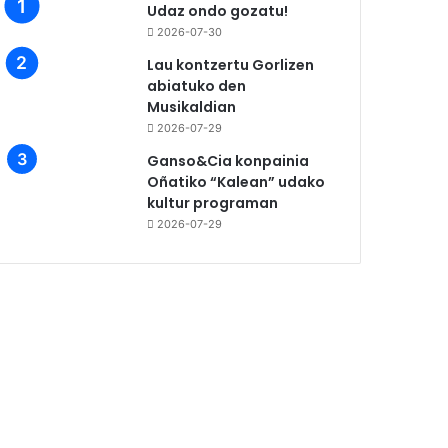
Udaz ondo gozatu!
2026-07-30
Lau kontzertu Gorlizen
abiatuko den
Musikaldian
2026-07-29
Ganso&Cia konpainia
Oñatiko “Kalean” udako
kultur programan
2026-07-29