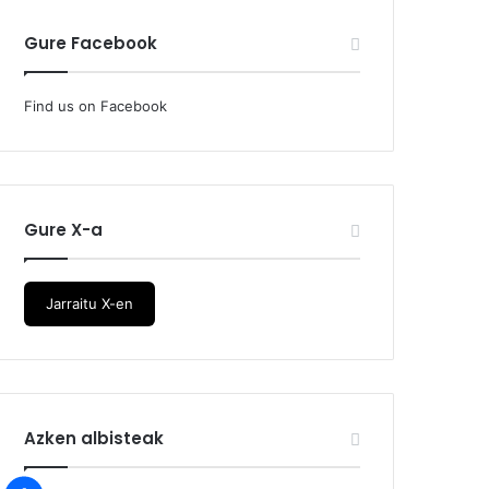
Gure Facebook
Find us on Facebook
Gure X-a
Jarraitu X-en
Azken albisteak