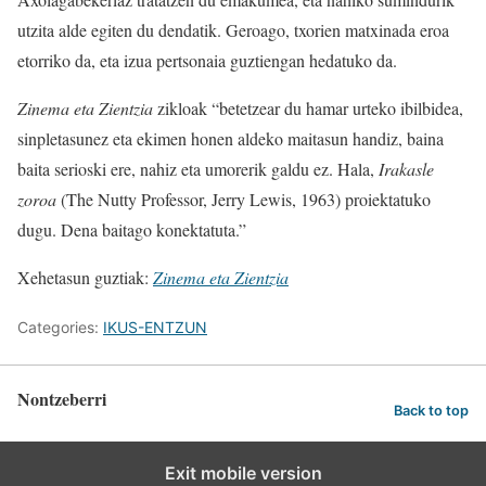
utzita alde egiten du dendatik. Geroago, txorien matxinada eroa
etorriko da, eta izua pertsonaia guztiengan hedatuko da.
Zinema eta Zientzia
zikloak “betetzear du hamar urteko ibilbidea,
sinpletasunez eta ekimen honen aldeko maitasun handiz, baina
baita serioski ere, nahiz eta umorerik galdu ez. Hala,
Irakasle
zoroa
(The Nutty Professor, Jerry Lewis, 1963) proiektatuko
dugu. Dena baitago konektatuta.”
Xehetasun guztiak:
Zinema eta Zientzia
Categories:
IKUS-ENTZUN
Nontzeberri
Back to top
Exit mobile version