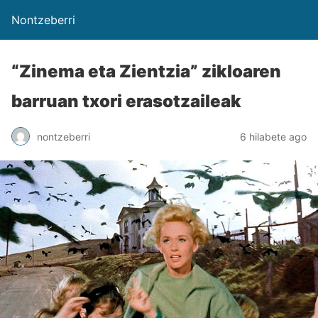
Nontzeberri
“Zinema eta Zientzia” zikloaren
barruan txori erasotzaileak
nontzeberri
6 hilabete ago