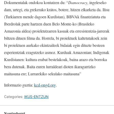
Dokumentalak ondokoa kontatzen du: “
Damocracy
, ingeleseko
dam, urtegi, eta grekerako krátos, botere, hitzen elkarketa da. Ilisu
(Turkiarren mende dagoen Kurdistan), BBVAk finantziatuta eta
Iberdrolak parte hartzen duen Belo Monte-ko (Brasileko
Amazonia aldea) proiektutzarren kasuak eta erresistentzia-jarrerak
biltzen dituen filma da. Horrela, bi proiektuek kaltetutakoek zein
bi proiektuen aurkako ekintzaileek bidaiak egin dituzte besteen
esperientziak ezagutzeko asmoz. Kurduak Amazonian; Indigenak
Kurdistanen: kultura erabat bestelakoak, baina arazo eta borroka
bera dutenak. Baita euren lurraldeari dioten ikaragarrizko
maitasuna ere; Lurrarekiko sekulako maitasuna”
Informazio guztia:
kcd-ongd.org
.
Categories:
IKUS-ENTZUN
Nontzeberri