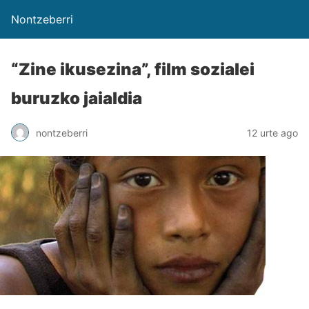
Nontzeberri
“Zine ikusezina”, film sozialei
buruzko jaialdia
nontzeberri
12 urte ago