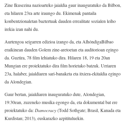
Zine Ikusezina nazioarteko jaialdia gaur inauguratuko da Bilbon,
eta hilaren 23ra arte iraungo du. Ekimenak pantaila
konbentzionaletan baztertuak dauden errealitate sozialen leiho
irekia izan nahi du.
Aurtengoa seigarren edizioa izango da, eta AlhóndigaBilbao
eraikinean dauden Golem zine-aretoetan eta auditorioan egingo
da. Guztira, 78 film lehiatuko dira. Hilaren 18, 19 eta 20an
Mungian ere proiektatuko dira film horietako batzuk. Urriaren
23a, halaber, jaialdiaren sari-banaketa eta itxiera-ekitaldia egingo
da Alondegian.
Gaur bertan, jaialdiaren inauguratuko dute, Alondegian,
19:30ean, zuzeneko musika egongo da, eta dokumental bat ere
proiektatuko da:
Damocracy
(Todd Sothgate; Brasil, Kanada eta
Kurdistan; 2013), euskarazko azpitituluekin.