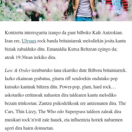
Kontzertu interesgarria izango da gaur bilboko Kafe Antzokian.
Izan ere,
Ulysses
rock banda britainiarrak melodiekin josita kantu
biziak zabalduko ditu. Emanaldia Kutxa Beltzean egingo da;
ateak 19:30ean irekiko dira.
Law & Order
izenburuko lana ekarriko dute Bilbora britainiarrek.
Iazko ekainean grabatua, gitarra riff sendoekin ondutako pop
kutsuko kantuak biltzen ditu. Power-pop, glam, hard rock…
askotariko erritmoak nahasten dira taldearen kantu melodiko
bezain trinkoetan. Zantzu psikodelikoak ere antzematen dira. The
Cars, Thin Lizzy, The Who edo Supergrass taldeen zaleak dira
musikari rock’n’roll zale hauek, eta influentzia horiek nabarmen
ageri dira haien doinuetan.