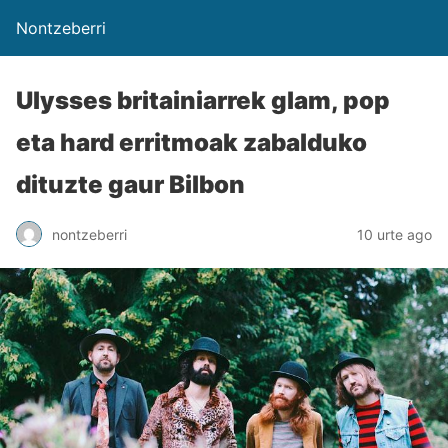
Nontzeberri
Ulysses britainiarrek glam, pop
eta hard erritmoak zabalduko
dituzte gaur Bilbon
nontzeberri
10 urte ago