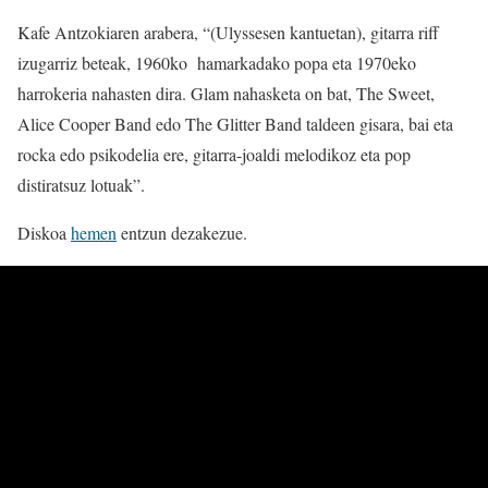
Kafe Antzokiaren arabera, “(Ulyssesen kantuetan), gitarra riff
izugarriz beteak, 1960ko hamarkadako popa eta 1970eko
harrokeria nahasten dira. Glam nahasketa on bat, The Sweet,
Alice Cooper Band edo The Glitter Band taldeen gisara, bai eta
rocka edo psikodelia ere, gitarra-joaldi melodikoz eta pop
distiratsuz lotuak”.
Diskoa
hemen
entzun dezakezue.