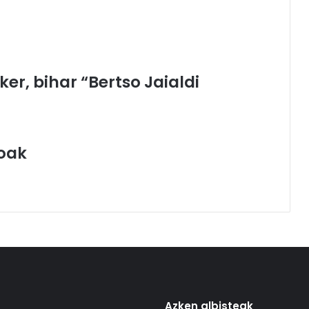
ker, bihar “Bertso Jaialdi
oak
Azken albisteak