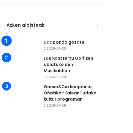
Azken albisteak
Udaz ondo gozatu!
2026-07-30
Lau kontzertu Gorlizen
abiatuko den
Musikaldian
2026-07-29
Ganso&Cia konpainia
Oñatiko “Kalean” udako
kultur programan
2026-07-29