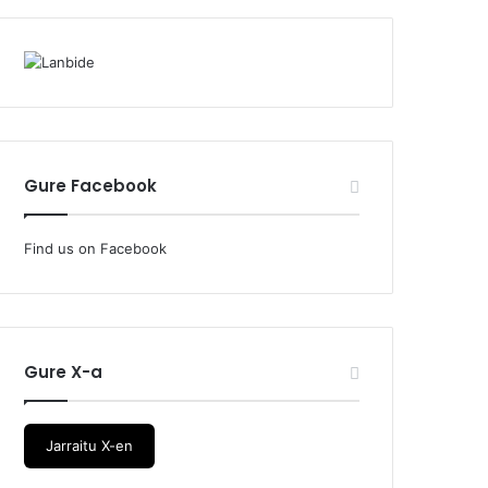
Gure Facebook
Find us on Facebook
Gure X-a
Jarraitu X-en