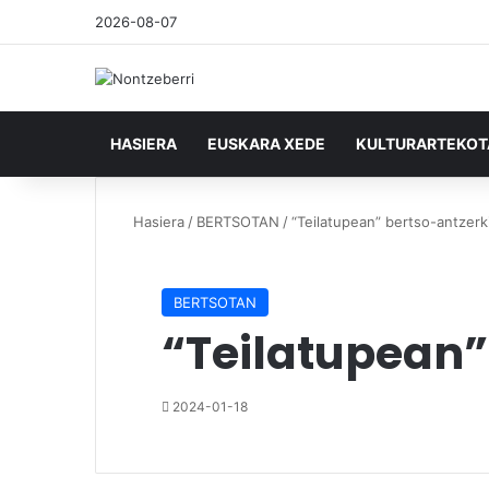
2026-08-07
HASIERA
EUSKARA XEDE
KULTURARTEKO
Hasiera
/
BERTSOTAN
/
“Teilatupean” bertso-antzerk
BERTSOTAN
“Teilatupean”
2024-01-18