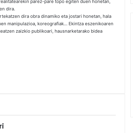
alitatearekin parez-pare topo egiten duen honetan,
en dira.
rtekatzen dira obra dinamiko eta jostari honetan, hala
ktuen manipulazioa, koreografiak… Ekintza eszenikoaren
teatzen zaizkio publikoari, hausnarketarako bidea
ri