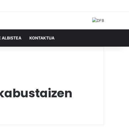
Facebook
X
YouTube
RSS
Ausazko artikulu
Sidebar
Bilatu honela
E ALBISTEA
KONTAKTUA
rkabustaizen