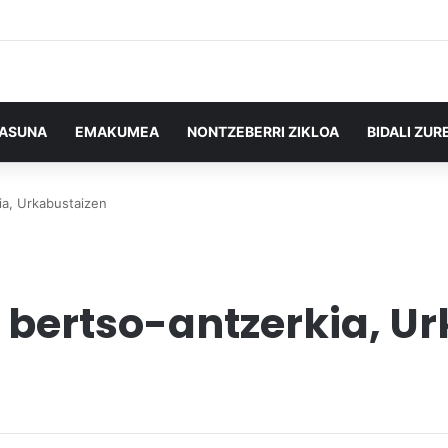
TASUNA
EMAKUMEA
NONTZEBERRI ZIKLOA
BIDALI ZUR
ia, Urkabustaizen
 bertso-antzerkia, U