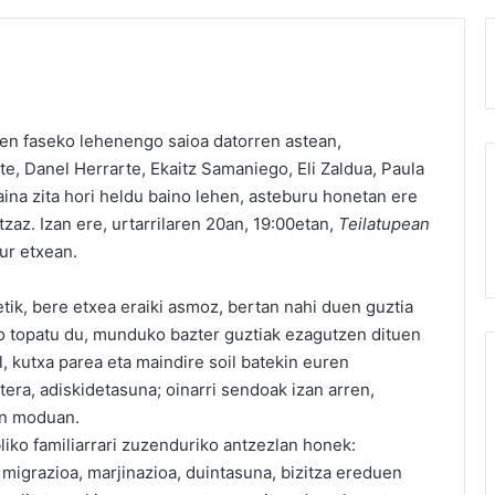
nen faseko lehenengo saioa datorren astean,
rte, Danel Herrarte, Ekaitz Samaniego, Eli Zaldua, Paula
aina zita hori heldu baino lehen, asteburu honetan ere
zaz. Izan ere, urtarrilaren 20an, 19:00etan,
Teilatupean
ur etxean.
tik, bere etxea eraiki asmoz, bertan nahi duen guztia
o topatu du, munduko bazter guztiak ezagutzen dituen
il, kutxa parea eta maindire soil batekin euren
tera, adiskidetasuna; oinarri sendoak izan arren,
ien moduan.
liko familiarrari zuzenduriko antzezlan honek:
 migrazioa, marjinazioa, duintasuna, bizitza ereduen