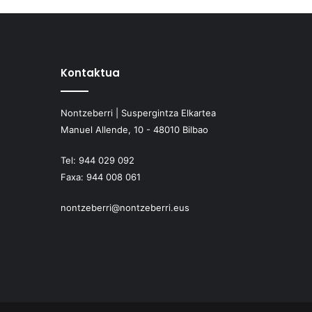
Kontaktua
Nontzeberri | Suspergintza Elkartea
Manuel Allende, 10 - 48010 Bilbao
Tel:
944 029 092
Faxa:
944 008 061
nontzeberri@nontzeberri.eus