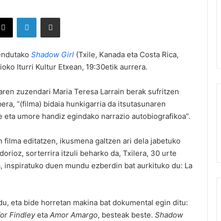
X
LinkedIn
Partekatu e-posta bidez
zendutako
Shadow Girl
(Txile, Kanada eta Costa Rica,
ko Iturri Kultur Etxean, 19:30etik aurrera.
aren zuzendari Maria Teresa Larrain berak sufritzen
era, “(filma) bidaia hunkigarria da itsutasunaren
re eta umore handiz egindako narrazio autobiografikoa”.
en filma editatzen, ikusmena galtzen ari dela jabetuko
dorioz, sorterrira itzuli beharko da, Txilera, 30 urte
a, inspiratuko duen mundu ezberdin bat aurkituko du: La
 du, eta bide horretan makina bat dokumental egin ditu:
for
Findley
eta
Amor
Amargo
, besteak beste.
Shadow