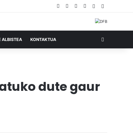
Facebook
X
YouTube
RSS
Ausazko artikul
Sidebar
Bilatu honela
E ALBISTEA
KONTAKTUA
atuko dute gaur