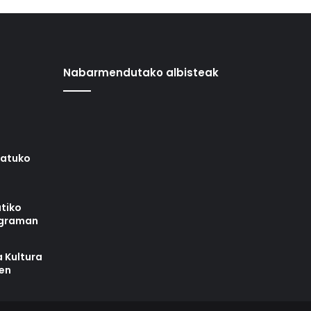
Nabarmendutako albisteak
iatuko
tiko
ograman
 Kultura
zen