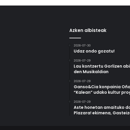
Azken albisteak
2026-07-30
Udaz ondo gozatu!
2026-07-29
Lau kontzertu Gorlizen ab
den Musikaldian
2026-07-29
Ganso&Cia konpainia Oña
“Kalean” udako kultur pr
2026-07-29
Aste honetan amaituko da
Plazara! ekimena, Gastei