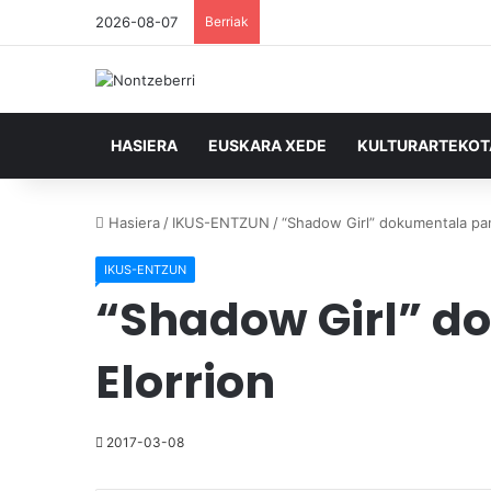
2026-08-07
Berriak
HASIERA
EUSKARA XEDE
KULTURARTEKO
Hasiera
/
IKUS-ENTZUN
/
“Shadow Girl” dokumentala pan
IKUS-ENTZUN
“Shadow Girl” d
Elorrion
2017-03-08