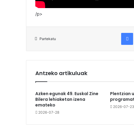
/p>
Fac
Partekatu
Antzeko artikuluak
Azken egunak 49. Euskal Zine
Plentzian 
Bilera lehiaketan izena
programat
emateko
2026-07-2
2026-07-28