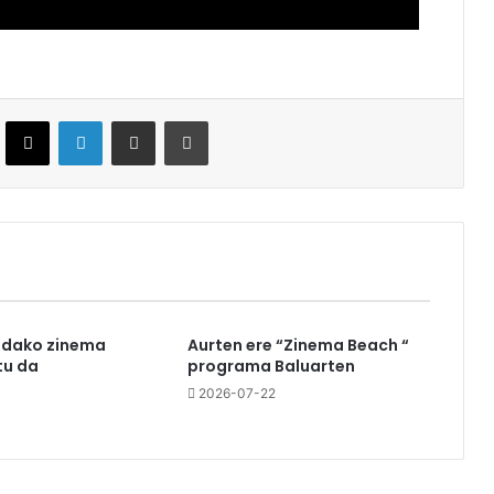
ebook
X
LinkedIn
Partekatu e-posta bidez
Inprimatu
udako zinema
Aurten ere “Zinema Beach “
u da
programa Baluarten
3
2026-07-22