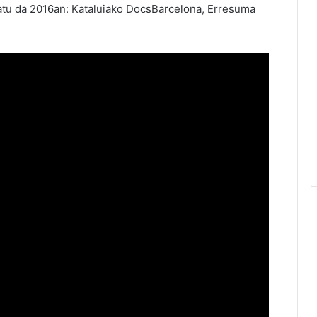
laratu da 2016an: Kataluiako DocsBarcelona, Erresuma