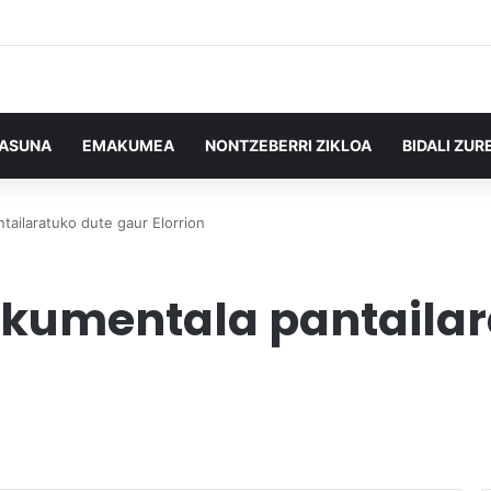
TASUNA
EMAKUMEA
NONTZEBERRI ZIKLOA
BIDALI ZUR
tailaratuko dute gaur Elorrion
okumentala pantailar