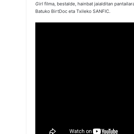
Girl
filma, bestalde, hainbat jaialditan pantai
Batuko BirtDoc eta Txileko SANFIC.