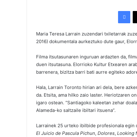
Facebook
Maria Teresa Larrain zuzendari txiletarrak zu
2016) dokumentala aurkeztuko dute gaur, Elorrio
Filma itsutasunaren inguruan ardazten da, film
duen itsutasuna. Elorrioko Kultur Etxearen arab
barrenera, bizitza barri bati aurre egiteko ado
Hala, Larrain Toronto hirian ari dela, bere azk
da. Etsita, ama hilko zaio laster. Heriotzaren on
igaro ostean. “Santiagoko kaleetan zehar doal
Alameda-ko saltzaile ibiltari itsuena”.
Larrainek 25 urteko ibilbide profesionala egin
El Juicio de Pascula Pichun
,
Dolores
,
Looking