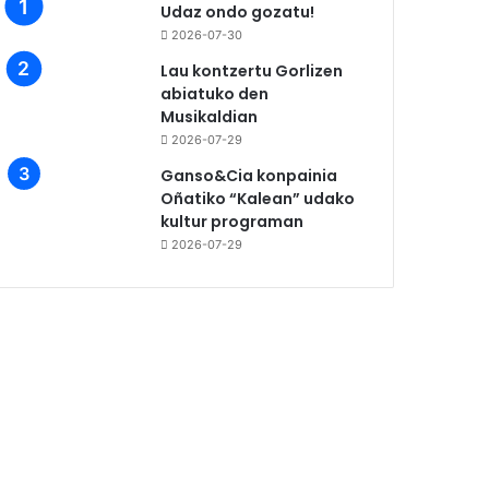
Udaz ondo gozatu!
2026-07-30
Lau kontzertu Gorlizen
abiatuko den
Musikaldian
2026-07-29
Ganso&Cia konpainia
Oñatiko “Kalean” udako
kultur programan
2026-07-29