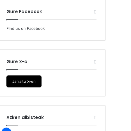
Gure Facebook
Find us on Facebook
Gure X-a
Jarraitu X-en
Azken albisteak