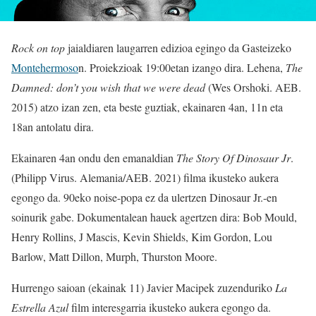
Rock on top
jaialdiaren laugarren edizioa egingo da Gasteizeko
Montehermoso
n. Proiekzioak 19:00etan izango dira. Lehena,
The
Damned: don’t you wish that we were dead
(Wes Orshoki. AEB.
2015) atzo izan zen, eta beste guztiak, ekainaren 4an, 11n eta
18an antolatu dira.
Ekainaren 4an ondu den emanaldian
The Story Of Dinosaur Jr
.
(Philipp Virus. Alemania/AEB. 2021) filma ikusteko aukera
egongo da. 90eko noise-popa ez da ulertzen Dinosaur Jr.-en
soinurik gabe. Dokumentalean hauek agertzen dira: Bob Mould,
Henry Rollins, J Mascis, Kevin Shields, Kim Gordon, Lou
Barlow, Matt Dillon, Murph, Thurston Moore.
Hurrengo saioan (ekainak 11) Javier Macipek zuzenduriko
La
Estrella Azul
film interesgarria ikusteko aukera egongo da.