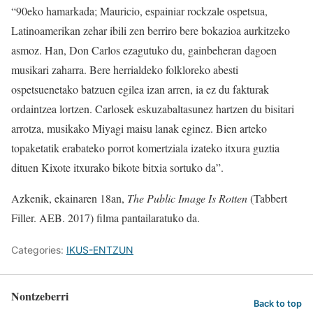
“90eko hamarkada; Mauricio, espainiar rockzale ospetsua,
Latinoamerikan zehar ibili zen berriro bere bokazioa aurkitzeko
asmoz. Han, Don Carlos ezagutuko du, gainbeheran dagoen
musikari zaharra. Bere herrialdeko folkloreko abesti
ospetsuenetako batzuen egilea izan arren, ia ez du fakturak
ordaintzea lortzen. Carlosek eskuzabaltasunez hartzen du bisitari
arrotza, musikako Miyagi maisu lanak eginez. Bien arteko
topaketatik erabateko porrot komertziala izateko itxura guztia
dituen Kixote itxurako bikote bitxia sortuko da”.
Azkenik, ekainaren 18an,
The Public Image Is Rotten
(Tabbert
Filler. AEB. 2017) filma pantailaratuko da.
Categories:
IKUS-ENTZUN
Nontzeberri
Back to top