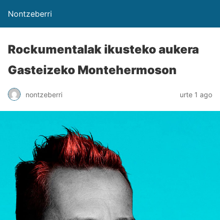
Nontzeberri
Rockumentalak ikusteko aukera
Gasteizeko Montehermoson
nontzeberri
urte 1 ago