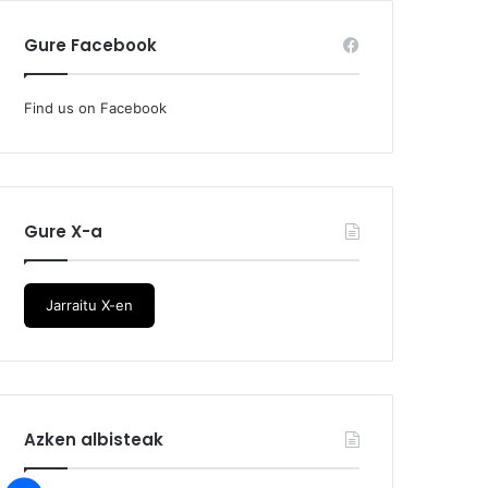
Gure Facebook
Find us on Facebook
Gure X-a
Jarraitu X-en
Azken albisteak