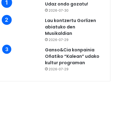
Udaz ondo gozatu!
2026-07-30
Lau kontzertu Gorlizen
abiatuko den
Musikaldian
2026-07-29
Ganso&Cia konpainia
Oñatiko “Kalean” udako
kultur programan
2026-07-29