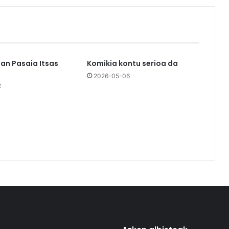
an Pasaia Itsas
Komikia kontu serioa da
2026-05-06
2