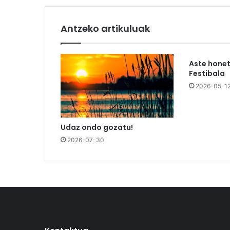
Antzeko artikuluak
Aste honet
Festibala
2026-05-1
Udaz ondo gozatu!
2026-07-30