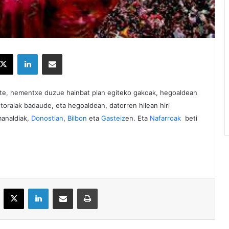
X
LinkedIn
Partekatu e-posta bidez
te, hementxe duzue hainbat plan egiteko gakoak, hegoaldean
oralak badaude, eta hegoaldean, datorren hilean hiri
manaldiak,
Donostian
,
Bilbon
eta
Gasteiz
en. Eta
Nafarroak
beti
acebook
X
LinkedIn
Partekatu e-posta bidez
Inprimatu