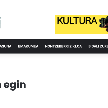
TASUNA
EMAKUMEA
NONTZEBERRI ZIKLOA
BIDALI ZUR
n egin