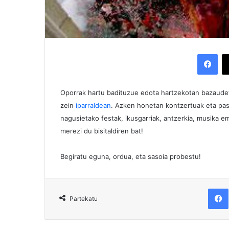
Facebook
Oporrak hartu badituzue edota hartzekotan bazaude
zein
iparraldean
. Azken honetan kontzertuak eta past
nagusietako festak, ikusgarriak, antzerkia, musika e
merezi du bisitaldiren bat!
Begiratu eguna, ordua, eta sasoia probestu!
F
Partekatu