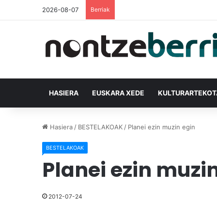
2026-08-07
Berriak
HASIERA
EUSKARA XEDE
KULTURARTEKO
Hasiera
/
BESTELAKOAK
/
Planei ezin muzin egin
BESTELAKOAK
Planei ezin muzi
2012-07-24