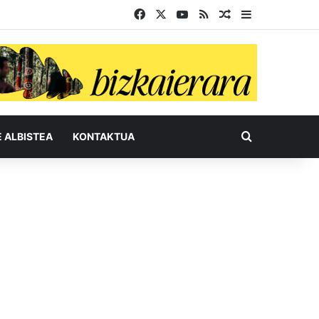
Facebook
X
YouTube
RSS
Ausazko artikul
Sidebar
Bilatu honel
E ALBISTEA
KONTAKTUA