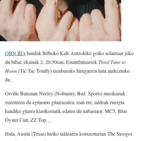
OBN III´s
bandak Bilboko Kafe Antzokiko goiko solairuan joko
du bihar, ekainak 2, 20:30ean. Estatubatuarrek
Third Time to
Harm
(Tic Tac Totally) izenburuko hirugarren lana aurkeztuko
du.
Orville Bateman Neeley (Nobunny, Bad Sports) musikariak
zuzentzen du egitasmo gitarrazalea, izan ere, taldeak energia
handiko gitarra klasikoetatik edaten du nabarmen: MC5, Blue
Öyster Cult, ZZ Top…
Hala, Austin (Texas) hiriko taldearen kontzertuetan The Stooges