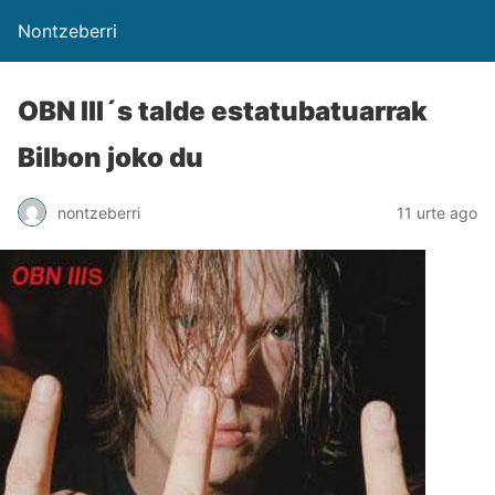
Nontzeberri
OBN III´s talde estatubatuarrak
Bilbon joko du
nontzeberri
11 urte ago