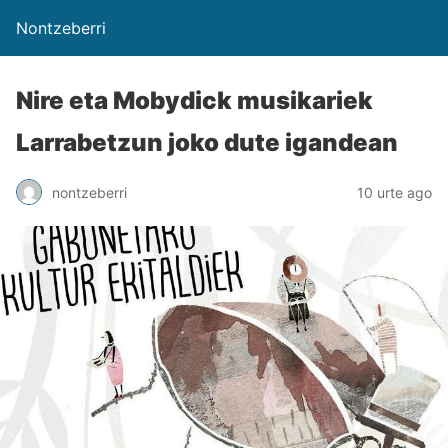
Nontzeberri
Nire eta Mobydick musikariek
Larrabetzun joko dute igandean
nontzeberri
10 urte ago