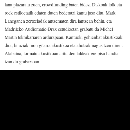
lana plazaratu zuen, crowdfunding baten bidez. Diskoak folk eta
rock estiloetatik edaten duten bederatzi kantu jaso ditu, Mark
Laneganen zertzeladak antzematen dira lantzean behin, eta
Madrileko Audiomatic-Drax estudioetan grabatu da Michel
Martin teknikariaren ardurapean. Kantuok, gehienbat akustikoak
dira, biluziak, non gitarra akustikoa eta ahotsak nagusitzen diren.
Alabaina, formatu akustikoan aritu den taldeak ere pisu handia
izan du grabazioan.