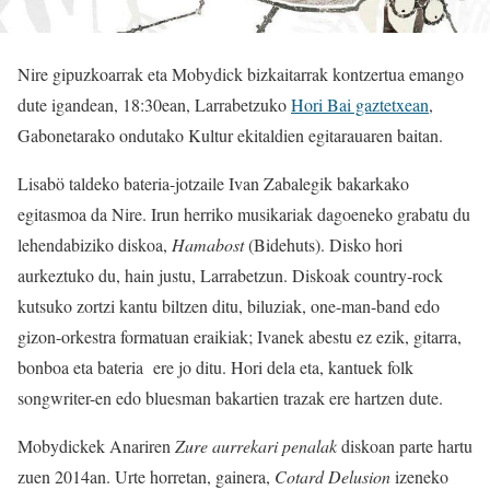
Nire gipuzkoarrak eta Mobydick bizkaitarrak kontzertua emango
dute igandean, 18:30ean, Larrabetzuko
Hori Bai gaztetxean
,
Gabonetarako ondutako Kultur ekitaldien egitarauaren baitan.
Lisabö taldeko bateria-jotzaile Ivan Zabalegik bakarkako
egitasmoa da Nire. Irun herriko musikariak dagoeneko grabatu du
lehendabiziko diskoa,
Hamabost
(Bidehuts). Disko hori
aurkeztuko du, hain justu, Larrabetzun. Diskoak country-rock
kutsuko zortzi kantu biltzen ditu, biluziak, one-man-band edo
gizon-orkestra formatuan eraikiak; Ivanek abestu ez ezik, gitarra,
bonboa eta bateria ere jo ditu. Hori dela eta, kantuek folk
songwriter-en edo bluesman bakartien trazak ere hartzen dute.
Mobydickek Anariren
Zure aurrekari penalak
diskoan parte hartu
zuen 2014an. Urte horretan, gainera,
Cotard Delusion
izeneko