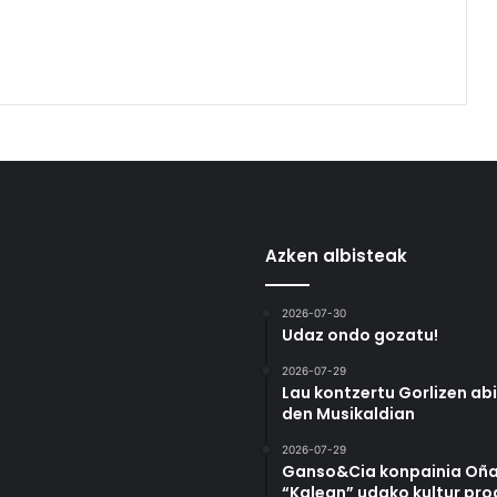
Azken albisteak
2026-07-30
Udaz ondo gozatu!
2026-07-29
Lau kontzertu Gorlizen ab
den Musikaldian
2026-07-29
Ganso&Cia konpainia Oña
“Kalean” udako kultur pr