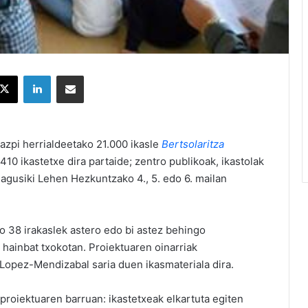
X
LinkedIn
Partekatu e-posta bidez
azpi herrialdeetako 21.000 ikasle
Bertsolaritza
10 ikastetxe dira partaide; zentro publikoak, ikastolak
nagusiki Lehen Hezkuntzako 4., 5. edo 6. mailan
o 38 irakaslek astero edo bi astez behingo
 hainbat txokotan. Proiektuaren oinarriak
 Lopez-Mendizabal saria duen ikasmateriala dira.
proiektuaren barruan: ikastetxeak elkartuta egiten