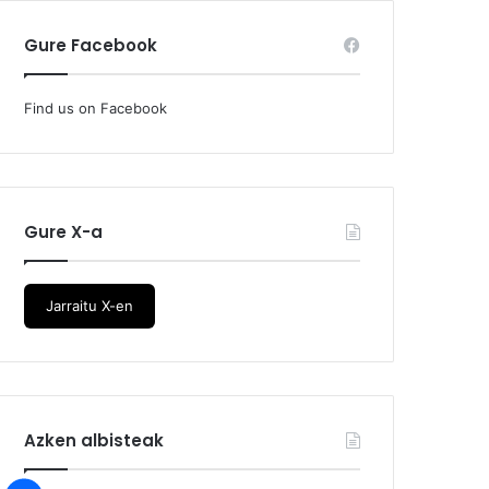
Gure Facebook
Find us on Facebook
Gure X-a
Jarraitu X-en
Azken albisteak