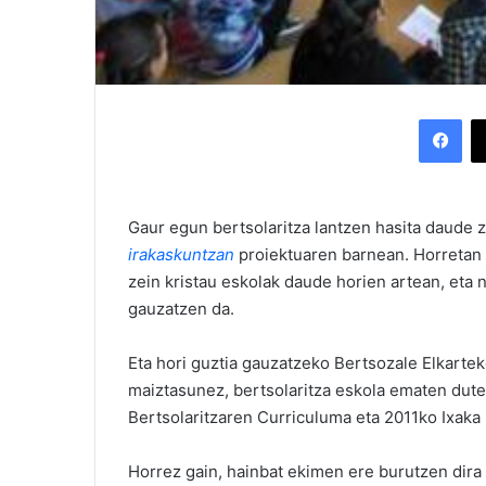
Facebook
Gaur egun bertsolaritza lantzen hasita daude z
irakaskuntzan
proiektuaren barnean. Horretan 4
zein kristau eskolak daude horien artean, eta 
gauzatzen da.
Eta hori guztia gauzatzeko Bertsozale Elkartek
maiztasunez, bertsolaritza eskola ematen dute
Bertsolaritzaren Curriculuma eta 2011ko Ixaka
Horrez gain, hainbat ekimen ere burutzen dira 