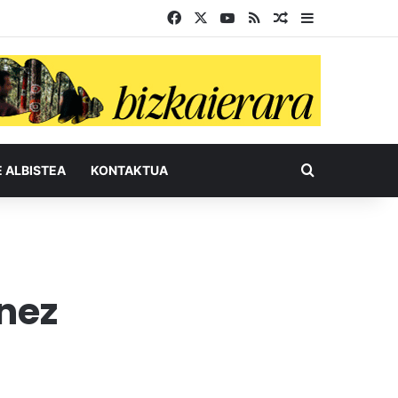
Facebook
X
YouTube
RSS
Ausazko artikul
Sidebar
Bilatu honel
E ALBISTEA
KONTAKTUA
inez