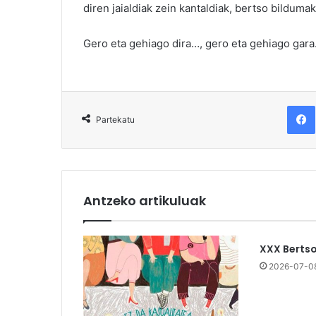
diren jaialdiak zein kantaldiak, bertso bildumak
Gero eta gehiago dira…, gero eta gehiago gara
F
Partekatu
Antzeko artikuluak
XXX Berts
2026-07-0