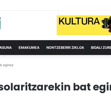
TASUNA
EMAKUMEA
NONTZEBERRI ZIKLOA
BIDALI ZUR
at eginez
solaritzarekin bat eg