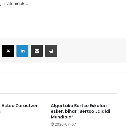
, irratsaioak…
.
acebook
X
LinkedIn
Partekatu e-posta bidez
Inprimatu
o Astea Zarautzen
Algortako Bertso Eskolari
esker, bihar “Bertso Jaialdi
8
Mundiala”
2026-07-07