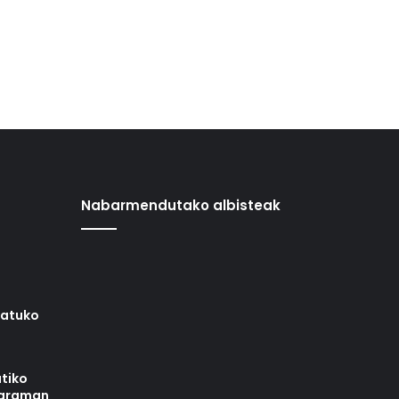
Nabarmendutako albisteak
iatuko
tiko
ograman