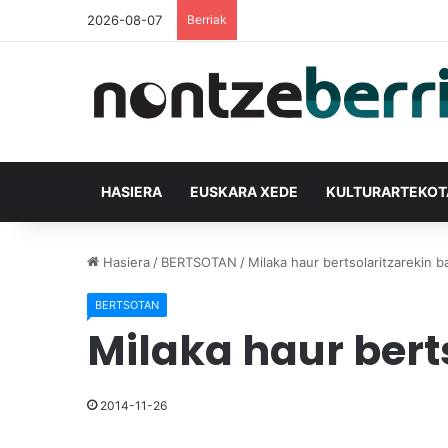
2026-08-07
Berriak
HASIERA
EUSKARA XEDE
KULTURARTEKO
Hasiera
/
BERTSOTAN
/
Milaka haur bertsolaritzarekin b
BERTSOTAN
Milaka haur bert
2014-11-26