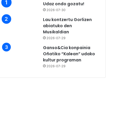
Udaz ondo gozatu!
2026-07-30
Lau kontzertu Gorlizen
abiatuko den
Musikaldian
2026-07-29
Ganso&Cia konpainia
Oñatiko “Kalean” udako
kultur programan
2026-07-29