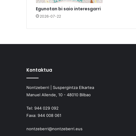
Egunotan bi saio interesgarri
2026-07-22
Kontaktua
Nontzeberri | Suspergintza Elkartea
Manuel Allende, 10 - 48010 Bilbao
Tel:
944 029 092
Faxa:
944 008 061
nontzeberri@nontzeberri.eus