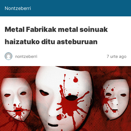
Nontzeberri
Metal Fabrikak metal soinuak
haizatuko ditu asteburuan
nontzeberri
7 urte ago