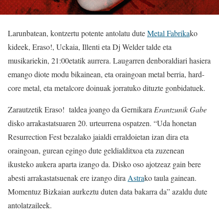
Larunbatean, kontzertu potente antolatu dute
Metal Fabrika
ko
kideek, Eraso!, Uckaia, Illenti eta Dj Welder talde eta
musikariekin, 21:00etatik aurrera. Laugarren denboraldiari hasiera
emango diote modu bikainean, eta oraingoan metal berria, hard-
core metal, eta metalcore doinuak jorratuko dituzte gonbidatuek.
Zarautzetik Eraso! taldea joango da Gernikara
Erantzunik Gabe
disko arrakastatsuaren 20. urteurrena ospatzen. “Uda honetan
Resurrection Fest bezalako jaialdi erraldoietan izan dira eta
oraingoan, gurean egingo dute geldialditxoa eta zuzenean
ikusteko aukera aparta izango da. Disko oso ajotzeaz gain bere
abesti arrakastatsuenak ere izango dira
Astra
ko taula gainean.
Momentuz Bizkaian aurkeztu duten data bakarra da” azaldu dute
antolatzaileek.