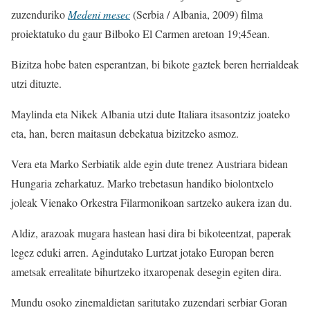
zuzenduriko
Medeni mesec
(Serbia / Albania, 2009) filma
proiektatuko du gaur Bilboko El Carmen aretoan 19;45ean.
Bizitza hobe baten esperantzan, bi bikote gaztek beren herrialdeak
utzi dituzte.
Maylinda eta Nikek Albania utzi dute Italiara itsasontziz joateko
eta, han, beren maitasun debekatua bizitzeko asmoz.
Vera eta Marko Serbiatik alde egin dute trenez Austriara bidean
Hungaria zeharkatuz. Marko trebetasun handiko biolontxelo
joleak Vienako Orkestra Filarmonikoan sartzeko aukera izan du.
Aldiz, arazoak mugara hastean hasi dira bi bikoteentzat, paperak
legez eduki arren. Agindutako Lurtzat jotako Europan beren
ametsak errealitate bihurtzeko itxaropenak desegin egiten dira.
Mundu osoko zinemaldietan saritutako zuzendari serbiar Goran