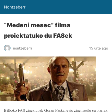
Nontzeberri
“Medeni mesec” filma
proiektatuko du FASek
nontzeberri
15 urte ago
Bilboko FAS zineklubak Goran Paskaljevic zinemagile serbiarrak