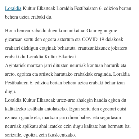
Loraldia
Kultur Elkarteak Loraldia Festibalaren 6. edizioa bertan
behera uztea erabaki du.
Hona hemen zabaldu duen komunikatua: Gaur egun gure
gizartean sortu den egoera aztertuta eta COVID-19 delakoak
erakarri dizkigun eraginak behartuta, erantzunkizunez jokatzea
erabaki du Loraldia Kultur Elkarteak.
Agintariek martxan jarri dituzten neurriak kontuan harturik eta
areto, egoitza eta artistek hartutako erabakiak eraginda, Loraldia
Festibalaren 6. edizioa bertan behera uztea erabaki behar izan
dugu.
Loraldia Kultur Elkarteak urtez-urte ahalegin handia egiten du
kalitatezko festibala antolatzeko. Egun sortu den egoerari eutsi
ezinean gaude eta, martxan jarri diren babes- eta segurtasun-
neurriak aplikatu ahal izateko ezin dugu kalitate hau bermatu bai
sortzaile, egoitza zein ikusleentzako.