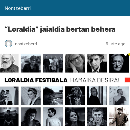
Nontzeberri
“Loraldia” jaialdia bertan behera
nontzeberri
6 urte ago