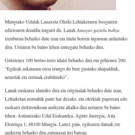
Mungiako Udalak Lauaxeta Olerki Lehiaketaren bosgarren
edizioaren deialdia iragarri du. Lanak
Amayur gaztelu baltza
izenburua beharko dute izan eta titulu horren inguruan ardaztuko
dira. Urriaren 9a baino lehen entregatu beharko dira.
Gutxienez 100 bertso-lerro idatzi beharko dira eta gehienez 200.
“Egileak askatasun osoa izango du bere gustuko ahapaldiak,
neurriak eta errimak erabiltzeko”.
Lanak euskaraz idatziko dira eta originalak beharko dute izan.
Lehiaketan nornahik parte har dezake, eta olerkiak paperean edo
euskarri elektronikoan aurkeztu ahalko dira urriaren 9a baino
lehen: Astiunerako Udal Erakundea, Agirre Jauregia, Aita
Elorriaga 1, 48100 Mungia. Lanez gain, egilearen datuak ere
aurkeztu beharko dira gutunazal itxi batean.