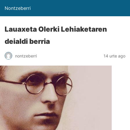
Nontzeberri
Lauaxeta Olerki Lehiaketaren
deialdi berria
nontzeberri
14 urte ago