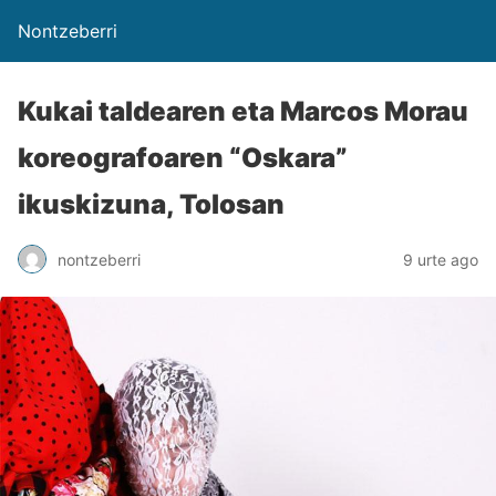
Nontzeberri
Kukai taldearen eta Marcos Morau
koreografoaren “Oskara”
ikuskizuna, Tolosan
nontzeberri
9 urte ago