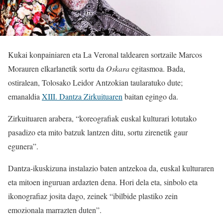
Kukai konpainiaren eta La Veronal taldearen sortzaile Marcos
Morauren elkarlanetik sortu da
Oskara
egitasmoa. Bada,
ostiralean, Tolosako Leidor Antzokian taularatuko dute;
emanaldia
XIII. Dantza Zirkuituaren
baitan egingo da.
Zirkuituaren arabera, “koreografiak euskal kulturari lotutako
pasadizo eta mito batzuk lantzen ditu, sortu zirenetik gaur
egunera”.
Dantza-ikuskizuna instalazio baten antzekoa da, euskal kulturaren
eta mitoen inguruan ardazten dena. Hori dela eta, sinbolo eta
ikonografiaz josita dago, zeinek “ibilbide plastiko zein
emozionala marrazten duten”.