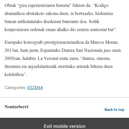
Obrak “giza esperientziaren historia” biltzen du. “Kodigo
dramatikoa abstrakzio sakona duen, ia bortxazko, hizkuntza
batean artikulatutako ikuskizun baterantz doa. Soilik
konposizioen ordenak eman ahalko dio zentzu sentsorial bat”.
Europako koreografo prestigiotsuenetarikoa da Marcos Morau;
2013an, hain justu, Espainiako Dantza Sari Nazionala jaso zuen.
2005ean, halaber, La Veronal eratu zuen, “dantza, zinema,
literatura eta argazkilaritzatik etorritako artistak biltzen duen
kolektiboa”.
Categories:
ESZENA
Nontzeberri
Back to top
Exit mobile version