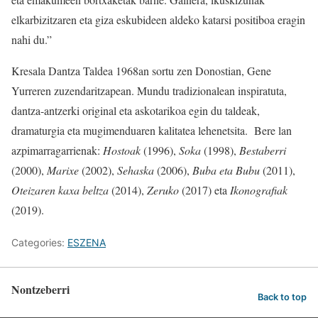
elkarbizitzaren eta giza eskubideen aldeko katarsi positiboa eragin
nahi du.”
Kresala Dantza Taldea 1968an sortu zen Donostian, Gene
Yurreren zuzendaritzapean. Mundu tradizionalean inspiratuta,
dantza-antzerki original eta askotarikoa egin du taldeak,
dramaturgia eta mugimenduaren kalitatea lehenetsita. Bere lan
azpimarragarrienak:
Hostoak
(1996),
Soka
(1998),
Bestaberri
(2000),
Marixe
(2002),
Sehaska
(2006),
Buba eta Bubu
(2011),
Oteizaren kaxa beltza
(2014),
Zeruko
(2017) eta
Ikonografiak
(2019).
Categories:
ESZENA
Nontzeberri
Back to top