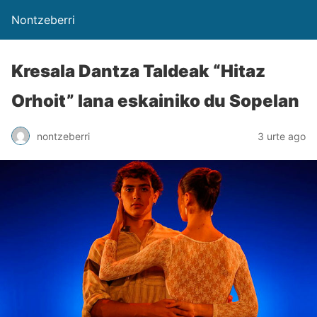
Nontzeberri
Kresala Dantza Taldeak “Hitaz
Orhoit” lana eskainiko du Sopelan
nontzeberri
3 urte ago