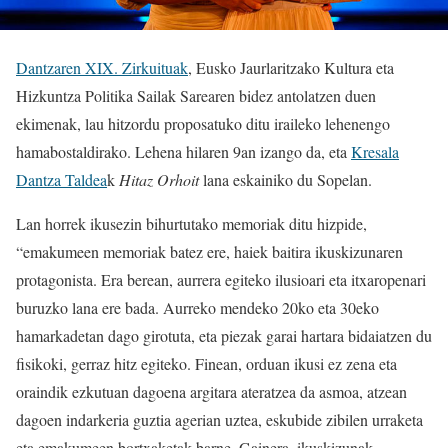
Dantzaren XIX. Zirkuituak
, Eusko Jaurlaritzako Kultura eta
Hizkuntza Politika Sailak Sarearen bidez antolatzen duen
ekimenak, lau hitzordu proposatuko ditu iraileko lehenengo
hamabostaldirako. Lehena hilaren 9an izango da, eta
Kresala
Dantza Taldea
k
Hitaz Orhoit
lana eskainiko du Sopelan.
Lan horrek ikusezin bihurtutako memoriak ditu hizpide,
“emakumeen memoriak batez ere, haiek baitira ikuskizunaren
protagonista. Era berean, aurrera egiteko ilusioari eta itxaropenari
buruzko lana ere bada. Aurreko mendeko 20ko eta 30eko
hamarkadetan dago girotuta, eta piezak garai hartara bidaiatzen du
fisikoki, gerraz hitz egiteko. Finean, orduan ikusi ez zena eta
oraindik ezkutuan dagoena argitara ateratzea da asmoa, atzean
dagoen indarkeria guztia agerian uztea, eskubide zibilen urraketa
eta emakumeen bortxaketak barne. Gainera, ikuskizunak