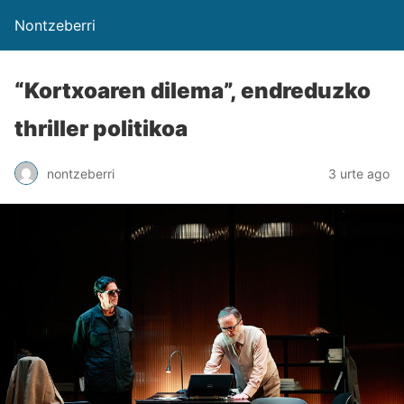
Nontzeberri
“Kortxoaren dilema”, endreduzko
thriller politikoa
nontzeberri
3 urte ago