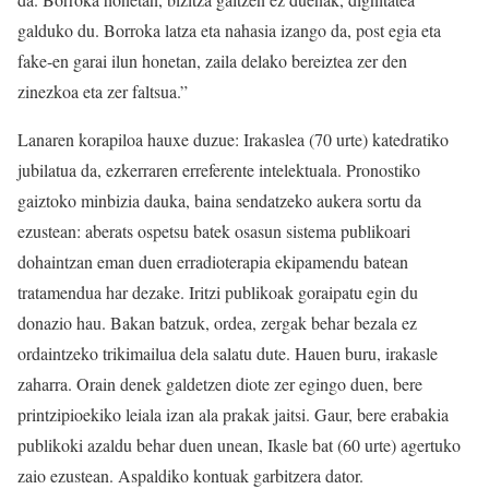
galduko du. Borroka latza eta nahasia izango da, post egia eta
fake-en garai ilun honetan, zaila delako bereiztea zer den
zinezkoa eta zer faltsua.”
Lanaren korapiloa hauxe duzue: Irakaslea (70 urte) katedratiko
jubilatua da, ezkerraren erreferente intelektuala. Pronostiko
gaiztoko minbizia dauka, baina sendatzeko aukera sortu da
ezustean: aberats ospetsu batek osasun sistema publikoari
dohaintzan eman duen erradioterapia ekipamendu batean
tratamendua har dezake. Iritzi publikoak goraipatu egin du
donazio hau. Bakan batzuk, ordea, zergak behar bezala ez
ordaintzeko trikimailua dela salatu dute. Hauen buru, irakasle
zaharra. Orain denek galdetzen diote zer egingo duen, bere
printzipioekiko leiala izan ala prakak jaitsi. Gaur, bere erabakia
publikoki azaldu behar duen unean, Ikasle bat (60 urte) agertuko
zaio ezustean. Aspaldiko kontuak garbitzera dator.