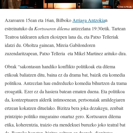
Azaroaren 15ean eta 16an, Bilboko
Arriaga Antzokia
n
estreinatuko da
Kortxoaren dilema
antzezlana 19:30etik. Tartean
Teatroa taldearen azken ekoizpen lana da, eta Patxo Telleriak
idatzi du. Oholtza gainean, Mireia Gabilondoren
zuzendaritzapean, Patxo Telleria eta Mikel Martinez arituko dira.
Obrak “sakontasun handiko konflikto politikoak eta dilema
etikoak baliatzen ditu, baina ez da drama bat, baizik eta komedia
politikoa. Antzezlan hau endreduzko komedia bihurtzen da trama
eroagatik. Ezer ez da hasiera batean ematen duena. Eta politikoa
da, kontzeptuaren alderik intimoenean, pertsonaiak amildegiaren
ertzean kokatzen dituelako. Bizitza bera joka dezakegu, zenbait
printzipio politiko mugaraino onartuz gero. Kortxoaren dilema
etika, koherentzia, traizio eta mendekuei buruzko joko teatral bat
da. Borroka honetan, bizitza galtzen ez duenak, dignitatea