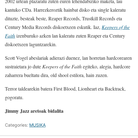
2002 urtean plazaratu zuten euren lehendabiziko maketa, lau
kantuko CDa. Harrezkeroztik hainbat disko eta single kaleratu
dituzte, besteak beste, Reaper Records, Trustkill Records eta
Century Media Records diskoetxeen eskutik. Iaz,
Keepers of the
Faith
izenburuko azken lan kaleratu zuten Reaper eta Century
diskoetxeen laguntzarekin.
Scott Vogel abeslariak adierazi duenez, lan horretan hardcorearen
sustraietara jo dute
Keepers of the Faith
egiteko, alegia, hardcore
zaharrera bueltatu dira, old shool estilora, hain zuzen.
Terror taldearekin batera First Blood, Lionheart eta Backtrack,
gogoratu.
Jimmy Jazz aretoak bidalita
Categories:
MUSIKA