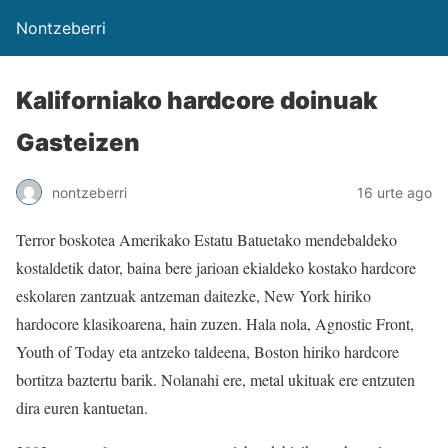
Nontzeberri
Kaliforniako hardcore doinuak
Gasteizen
nontzeberri
16 urte ago
Terror boskotea Amerikako Estatu Batuetako mendebaldeko
kostaldetik dator, baina bere jarioan ekialdeko kostako hardcore
eskolaren zantzuak antzeman daitezke, New York hiriko
hardocore klasikoarena, hain zuzen. Hala nola, Agnostic Front,
Youth of Today eta antzeko taldeena, Boston hiriko hardcore
bortitza baztertu barik. Nolanahi ere, metal ukituak ere entzuten
dira euren kantuetan.