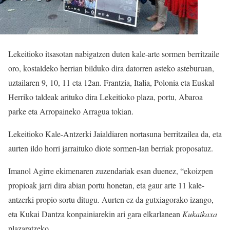
Lekeitioko itsasotan nabigatzen duten kale-arte sormen berritzaile
oro, kostaldeko herrian bilduko dira datorren asteko asteburuan,
uztailaren 9, 10, 11 eta 12an. Frantzia, Italia, Polonia eta Euskal
Herriko taldeak arituko dira Lekeitioko plaza, portu, Abaroa
parke eta Arropaineko Arragua tokian.
Lekeitioko Kale-Antzerki Jaialdiaren nortasuna berritzailea da, eta
aurten ildo horri jarraituko diote sormen-lan berriak proposatuz.
Imanol Agirre ekimenaren zuzendariak esan duenez, “ekoizpen
propioak jarri dira abian portu honetan, eta gaur arte 11 kale-
antzerki propio sortu ditugu. Aurten ez da gutxiagorako izango,
eta Kukai Dantza konpainiarekin ari gara elkarlanean
Kukaikaxa
plazaratzeko.