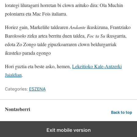
lorategi liluragarri horretan bi clown arituko dira: Ola Muchin
poloniarra eta Mac Fois italiarra.
Horiez gain, Markeliñe taldearen
Andante
ikuskizuna, Frantziako
Barolosolo zirku artea berritu duen taldea,
Foc ta Su
ikusgarria,
edota Zo Zongo talde gipuzkoarraren clown beldurgarriak
ikusteko parada egongo
Hori guztia eta beste asko, hemen,
Lekeitioko Kale-Antzerki
Jaialdian
.
Categories:
ESZENA
Nontzeberri
Back to top
Exit mobile version