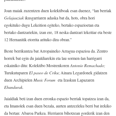
Joan maiak zuzentzen duen kolektiboak esan duenez, “lan berriak
Gelajauziak
ikusgarriaren adaska bat da, hots, obra hori
egokituko dugu Lekeition egiteko, bertako espazioetan eta
bertako dantzariekin, izan ere, 18 neska dantzari lekeitiar eta beste
12 Hernanitik etorrita arituko dira obran.”
Beste berrikuntza bat Arropaineko Arragua espazioa da. Zentro
horrek bat egin du jaialdiarekin eta lau sormen-lan harrigarri
eskainiko ditu: Kolektibo Mostrenkoren
Antonio Remachado;
Turukutuparen
El paseo de Criku
; Ainara Legardonek gidatzen
duen Archipielen
Music Forum
eta Izaskun Lapazaren
Ehundurak.
Jaialdiak beti izan duen erronka espazio berriak topatzea izan da,
eta Imanolek esan duen bezala, aurten antzezleku berri bat irekiko
da bertan: Abaroa Parkea. Herriaren bihotzean gorderik izan den