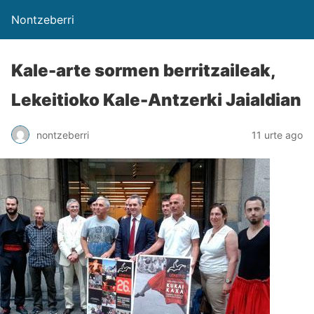
Nontzeberri
Kale-arte sormen berritzaileak,
Lekeitioko Kale-Antzerki Jaialdian
nontzeberri
11 urte ago