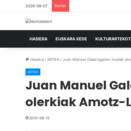
2026-08-07
Berriak
HASIERA
EUSKARA XEDE
KULTURARTEKO
Hasiera
/
ARTEA
/
Juan Manuel Galarragaren irudiak eta
ARTEA
Juan Manuel Gala
olerkiak Amotz-
2010-06-15