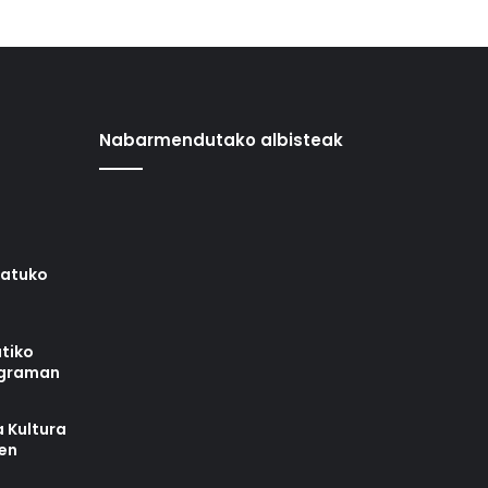
Nabarmendutako albisteak
iatuko
tiko
ograman
 Kultura
zen