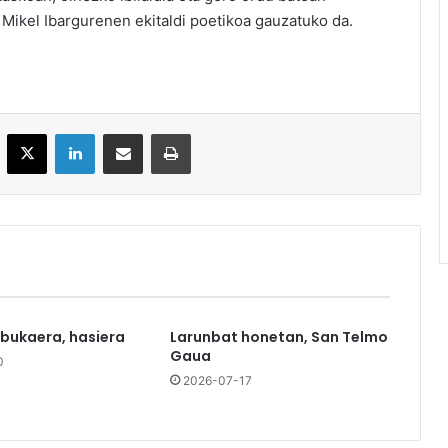
 Mikel Ibargurenen ekitaldi poetikoa gauzatuko da.
acebook
X
LinkedIn
Partekatu e-posta bidez
Inprimatu
 bukaera, hasiera
Larunbat honetan, San Telmo
Gaua
0
2026-07-17