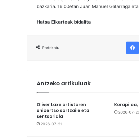
bazkaria. 16:00etan Juan Manuel Galarraga eta
Hatsa Elkarteak bidalita
F
Partekatu
Antzeko artikuluak
Oliver Laxe artistaren
Korapiloa,
unibertso sortzaile eta
2026-07-2
sentsoriala
2026-07-21