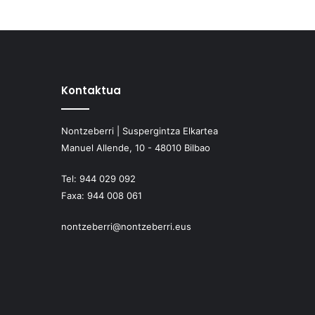
Kontaktua
Nontzeberri | Suspergintza Elkartea
Manuel Allende, 10 - 48010 Bilbao
Tel:
944 029 092
Faxa:
944 008 061
nontzeberri@nontzeberri.eus