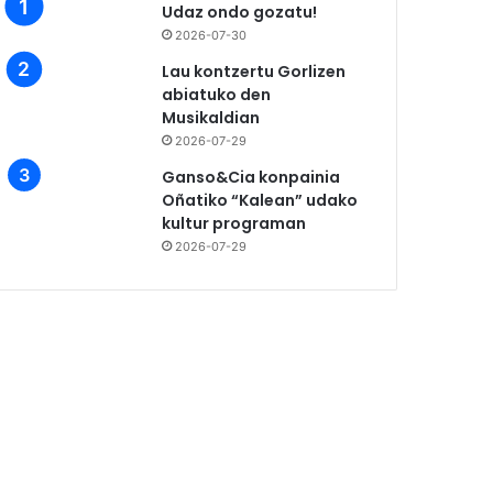
Udaz ondo gozatu!
2026-07-30
Lau kontzertu Gorlizen
abiatuko den
Musikaldian
2026-07-29
Ganso&Cia konpainia
Oñatiko “Kalean” udako
kultur programan
2026-07-29