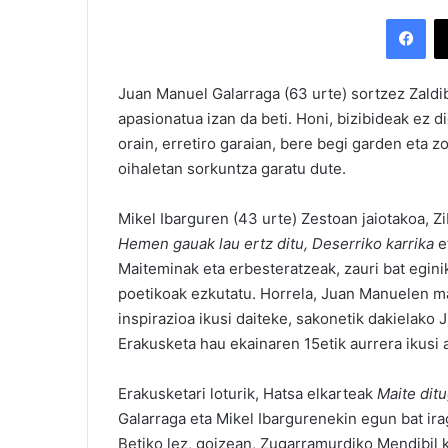
Facebook
Juan Manuel Galarraga (63 urte) sortzez Zaldibi
apasionatua izan da beti. Honi, bizibideak ez 
orain, erretiro garaian, bere begi garden eta 
oihaletan sorkuntza garatu dute.
Mikel Ibarguren (43 urte) Zestoan jaiotakoa, Zi
Hemen gauak lau ertz ditu, Deserriko karrika
e
Maiteminak eta erbesteratzeak, zauri bat egini
poetikoak ezkutatu. Horrela, Juan Manuelen ma
inspirazioa ikusi daiteke, sakonetik dakielak
Erakusketa hau ekainaren 15etik aurrera ikusi 
Erakusketari loturik, Hatsa elkarteak
Maite dit
Galarraga eta Mikel Ibargurenekin egun bat ira
Betiko lez, goizean, Zugarramurdiko Mendibil k