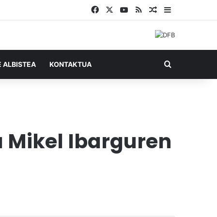
Facebook
X
YouTube
RSS
Ausazko artikul
Sidebar
Bilatu honel
E ALBISTEA
KONTAKTUA
 Mikel Ibarguren