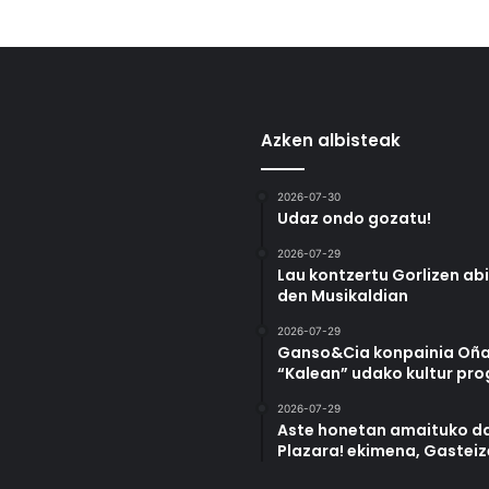
Azken albisteak
2026-07-30
Udaz ondo gozatu!
2026-07-29
Lau kontzertu Gorlizen ab
den Musikaldian
2026-07-29
Ganso&Cia konpainia Oña
“Kalean” udako kultur pr
2026-07-29
Aste honetan amaituko da
Plazara! ekimena, Gastei