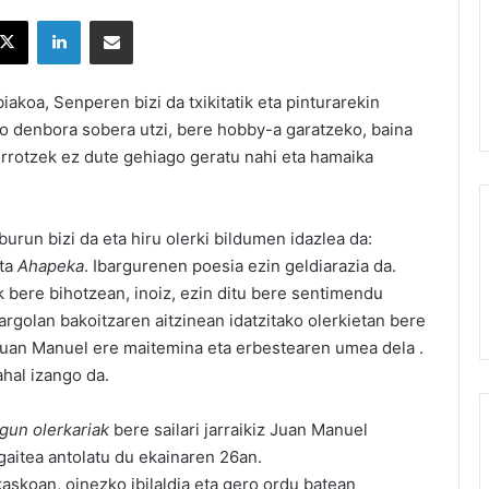
X
LinkedIn
Partekatu e-posta bidez
akoa, Senperen bizi da txikitatik eta pinturarekin
dio denbora sobera utzi, bere hobby-a garatzeko, baina
zorrotzek ez dute gehiago geratu nahi eta hamaika
burun bizi da eta hiru olerki bildumen idazlea da:
ta
Ahapeka
. Ibargurenen poesia ezin geldiarazia da.
k bere bihotzean, inoiz, ezin ditu bere sentimendu
rgolan bakoitzaren aitzinean idatzitako olerkietan bere
o Juan Manuel ere maitemina eta erbestearen umea dela .
ahal izango da.
ugun olerkariak
bere sailari jarraikiz Juan Manuel
gaitea antolatu du ekainaren 26an.
askoan, oinezko ibilaldia eta gero ordu batean