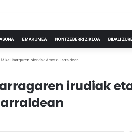
TASUNA
EMAKUMEA
NONTZEBERRI ZIKLOA
BIDALI ZUR
 Mikel Ibarguren olerkiak Amotz-Larraldean
rragaren irudiak eta
Larraldean