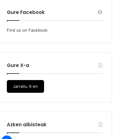
Gure Facebook
Find us on Facebook
Gure X-a
Jarraitu X-en
Azken albisteak