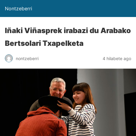
Nontzeberri
Iñaki Viñasprek irabazi du Arabako
Bertsolari Txapelketa
nontzeberri
4 hilabete ago