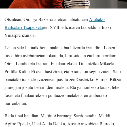
Otsailean, Oiongo Bazterra aretoan, abiatu zen
Arabako
Bertsolari Txapelketa
ren XVII. edizioaren txapelduna Iñaki
Viñaspre izan da.
Lehen saio hartatik hona makina bat hitzordu izan dira. Lehen
fasea hiru asteburuetan jokatu da, hiru saiotan eta hiru herritan:
Oion, Laudio eta Izarran. Finalaurrekoak Dulantziko Mikaela
Portilla Kultur Etxean hasi ziren, eta Aramaion segitu zuten. Saio
banatako irabazlea zuzenean pasatu zen Gasteizko Europa Biltzar
jauregian jokatu behar den finalera. Eta gainontzeko lauak, lehen
fasea eta finalaurrekoen puntuazio metaketaren araberako
hurrenkeran.
Bada final handian, Martin Abarrategi Sarrionandia, Maddi
Agirre Epelde, Unai Anda Delika, Aroa Arrezubieta Barredo,