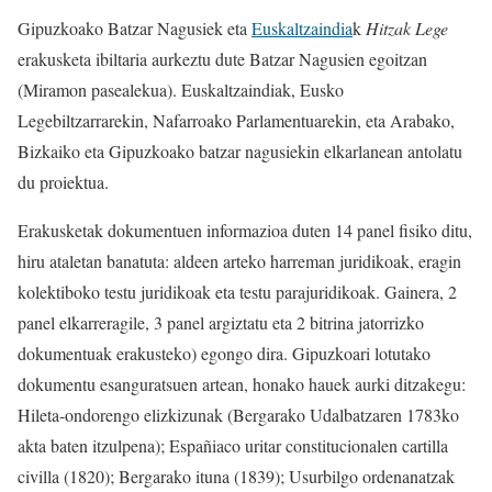
Gipuzkoako Batzar Nagusiek eta
Euskaltzaindia
k
Hitzak Lege
erakusketa ibiltaria aurkeztu dute Batzar Nagusien egoitzan
(Miramon pasealekua). Euskaltzaindiak, Eusko
Legebiltzarrarekin, Nafarroako Parlamentuarekin, eta Arabako,
Bizkaiko eta Gipuzkoako batzar nagusiekin elkarlanean antolatu
du proiektua.
Erakusketak dokumentuen informazioa duten 14 panel fisiko ditu,
hiru ataletan banatuta: aldeen arteko harreman juridikoak, eragin
kolektiboko testu juridikoak eta testu parajuridikoak. Gainera, 2
panel elkarreragile, 3 panel argiztatu eta 2 bitrina jatorrizko
dokumentuak erakusteko) egongo dira. Gipuzkoari lotutako
dokumentu esanguratsuen artean, honako hauek aurki ditzakegu:
Hileta-ondorengo elizkizunak (Bergarako Udalbatzaren 1783ko
akta baten itzulpena); Españiaco uritar constitucionalen cartilla
civilla (1820); Bergarako ituna (1839); Usurbilgo ordenanatzak