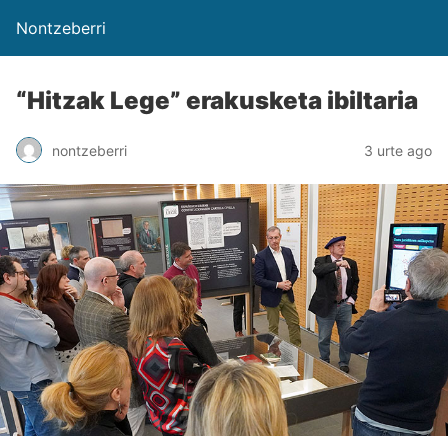
Nontzeberri
“Hitzak Lege” erakusketa ibiltaria
nontzeberri
3 urte ago