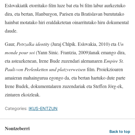
Eslovakiatik etorritako film luze bat eta bi film labur aurkeztuko
dira, eta bertan, Hanburgon, Parisen eta Bratislavan burututako
hainbat motatako hiri eraldaketetan oinarritutako hiru dokumental
daude.
Gaur,
Petrzalka identity
(Juraj Chlpik. Eslovakia, 2010) eta
Un
monde pour soi
(Yann Sinic. Frantzia, 2009)lanak emango dira,
eta asteazkenean, Irene Bude zuzendari alemanaren
Empire St.
Pauli-von Perlenketten und platzverweisen
film. Proiekzioaren
amaieran mahaingurua egongo da, eta bertan hartuko dute parte
Irene Budek, dokumentalaren zuzendariak eta Steffen Jörg-ek,
zintaren ekoizleak.
Categories:
IKUS-ENTZUN
Nontzeberri
Back to top