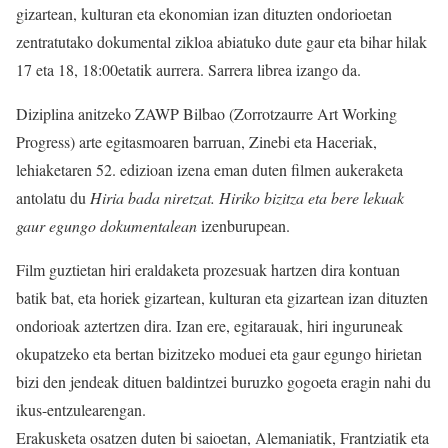
gizartean, kulturan eta ekonomian izan dituzten ondorioetan
zentratutako dokumental zikloa abiatuko dute gaur eta bihar hilak
17 eta 18, 18:00etatik aurrera. Sarrera librea izango da.
Diziplina anitzeko ZAWP Bilbao (Zorrotzaurre Art Working
Progress) arte egitasmoaren barruan, Zinebi eta Haceriak,
lehiaketaren 52. edizioan izena eman duten filmen aukeraketa
antolatu du
Hiria bada niretzat. Hiriko bizitza eta bere lekuak
gaur egungo dokumentalean
izenburupean.
Film guztietan hiri eraldaketa prozesuak hartzen dira kontuan
batik bat, eta horiek gizartean, kulturan eta gizartean izan dituzten
ondorioak aztertzen dira. Izan ere, egitarauak, hiri inguruneak
okupatzeko eta bertan bizitzeko moduei eta gaur egungo hirietan
bizi den jendeak dituen baldintzei buruzko gogoeta eragin nahi du
ikus-entzulearengan.
Erakusketa osatzen duten bi saioetan, Alemaniatik, Frantziatik eta