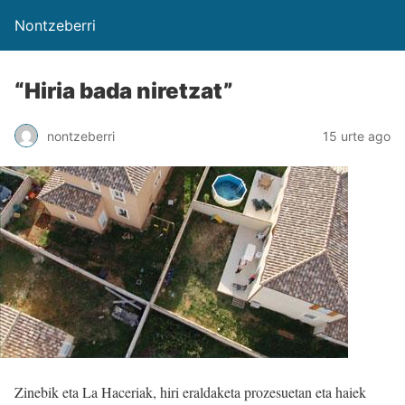
Nontzeberri
“Hiria bada niretzat”
nontzeberri
15 urte ago
Zinebik eta La Haceriak, hiri eraldaketa prozesuetan eta haiek