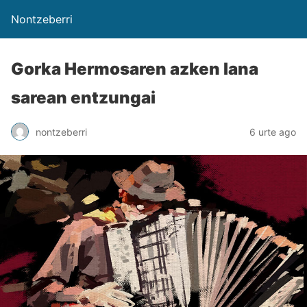
Nontzeberri
Gorka Hermosaren azken lana
sarean entzungai
nontzeberri
6 urte ago