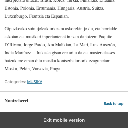
Estonia, Polonia, Errumania, Hungaria, Austria, Suitza,
Luxenburgo, Frantzia eta Espanian.
Gipuzkoako soinujoleak orkestra askorekin jo du, eta herrialde
askotan eta musikari inportantenekin izan da jotzen: Paquito
D`Rivera, Jorge Pardo, Ara Malikian, La Mari, Luis Auserón,
India Martínez… Irakasle gisan ere aritu da eta master classes
batzuk ere eman ditu musika kontserbatoriorik ezagunetan:
Mosku, Pekin, Varsovia, Praga….
Categories:
MUSIKA
Nontzeberri
Back to top
Exit mobile version