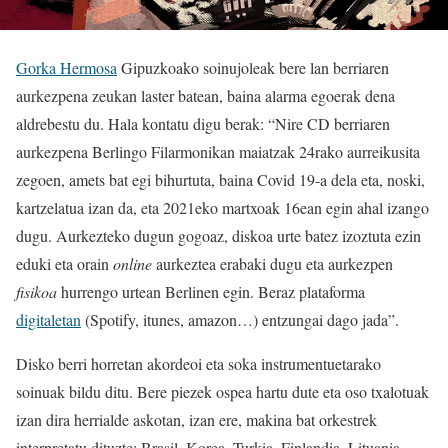
Gorka Hermosa
Gipuzkoako soinujoleak bere lan berriaren
aurkezpena zeukan laster batean, baina alarma egoerak dena
aldrebestu du. Hala kontatu digu berak: “Nire CD berriaren
aurkezpena Berlingo Filarmonikan maiatzak 24rako aurreikusita
zegoen, amets bat egi bihurtuta, baina Covid 19-a dela eta, noski,
kartzelatua izan da, eta 2021eko martxoak 16ean egin ahal izango
dugu. Aurkezteko dugun gogoaz, diskoa urte batez izoztuta ezin
eduki eta orain
online
aurkeztea erabaki dugu eta aurkezpen
fisikoa
hurrengo urtean Berlinen egin. Beraz plataforma
digitaletan
(Spotify, itunes, amazon…) entzungai dago jada”.
Disko berri horretan akordeoi eta soka instrumentuetarako
soinuak bildu ditu. Bere piezek ospea hartu dute eta oso txalotuak
izan dira herrialde askotan, izan ere, makina bat orkestrek
interpretatu dituzte: Brasil, Korea, Turkia, Finlandia, Lituania,