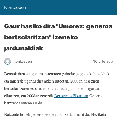
Nontzeberri
Gaur hasiko dira "Umorez: generoa
bertsolaritzan" izeneko
jardunaldiak
nontzeberri
16 urte ago
Bertsolaritza eta genero sistemaren gaineko gogoetak, hitzaldiak
eta tailerrak ugaritu dira azken urteotan. 2003an hasi ziren
bertsolaritzaren esparruko emakumeak gai honen inguruan
elkartzen, eta 2008az geroztik
Bertsozale Elkartean
Genero
batzordea lanean ari da.
Batzorde honek genero perspektiba txertatu nahi du. Heziketa