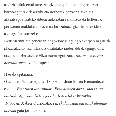
tradizionalak emakume eta gizonengan duen eragina aztertu,
barne-egiturak deseraiki eta norberak pertsona aske eta
aberatsagoa izateko dituen aukeratan sakontzea da helburua,
pertsonen eraldaketa prozesua bultzatuaz, gizarte parekide eta
askeago bat sortzeko.
Bertsolaritza eta generoari dagokionez, egungo ekarpen nagusiak
plazaratzeko, lau hitzaldiz osatutako jardunaldiak egingo dira
otsailean, Bertsozale Elkartearen egoitzan,
Umorez: generoa
bertsolaritzan
izenburupean.
Hau da egitaraua:
Otsailaren 3an, osteguna. 18:00etan: Jone Miren Hernandezen
eskutik
Emozioen labirintuan: Emakumeen hitza, ahotsa eta
bertsolaritza: norabide ezberdin baten bila?
hitzaldia.
19:30ean: Xabier Odriozolak
Parekidetasuna eta maskulinitate
berriak
gaia jorratuko du.