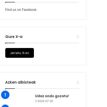
Find us on Facebook
Gure X-a
Jarraitu X-en
Azken albisteak
Udaz ondo gozatu!
2026-07-30