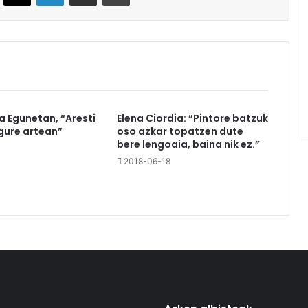
a Egunetan, “Aresti
Elena Ciordia: “Pintore batzuk
gure artean”
oso azkar topatzen dute
bere lengoaia, baina nik ez.”
2018-06-18