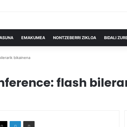
TASUNA
EMAKUMEA
NONTZEBERRI ZIKLOA
BIDALI ZUR
ilerarik bikainena
ference: flash bilera
X
LinkedIn
Partekatu e-posta bidez