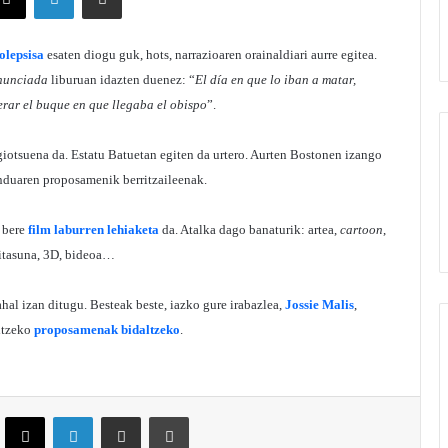
olepsisa
esaten diogu guk, hots, narrazioaren orainaldiari aurre egitea.
nunciada
liburuan idazten duenez: “
El día en que lo iban a matar,
erar el buque en que llegaba el obispo
”.
giotsuena da. Estatu Batuetan egiten da urtero. Aurten Bostonen izango
munduaren proposamenik berritzaileenak.
 bere
film laburren lehiaketa
da. Atalka dago banaturik: artea,
cartoon
,
ritasuna, 3D, bideoa…
hal izan ditugu. Besteak beste, iazko gure irabazlea,
Jossie Malis
,
oitzeko
proposamenak bidaltzeko
.
ebook
X
LinkedIn
Partekatu e-posta bidez
Inprimatu