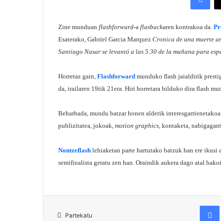
Zine munduan
flashforward
-a
flasback
aren kontrakoa da.
Pr
Esaterako, Gabriel Garcia Marquez
Cronica de una muerte a
Santiago Nasar se levantó a las 5.30 de la mañana para esp
Horretaz gain,
Flashforward
munduko flash jaialdirik presti
da, irailaren 19tik 21era. Hiri horretara bilduko dira flash 
Beharbada, mundu batzar honen alderik interesgarrienetakoa
publizitatea, jokoak,
motion graphics
, kontaketa, nabigagar
Nontzeflash
lehiaketan parte hartutako batzuk han ere ikusi a
semifinalista geratu zen han. Oraindik aukera dago atal bak
Fac
Partekatu