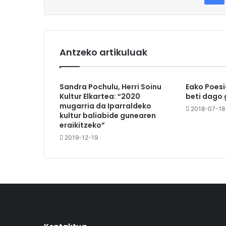
Antzeko artikuluak
Sandra Pochulu, Herri Soinu
Eako Poesi
Kultur Elkartea: “2020
beti dago 
mugarria da Iparraldeko
2018-07-18
kultur baliabide gunearen
eraikitzeko”
2019-12-19