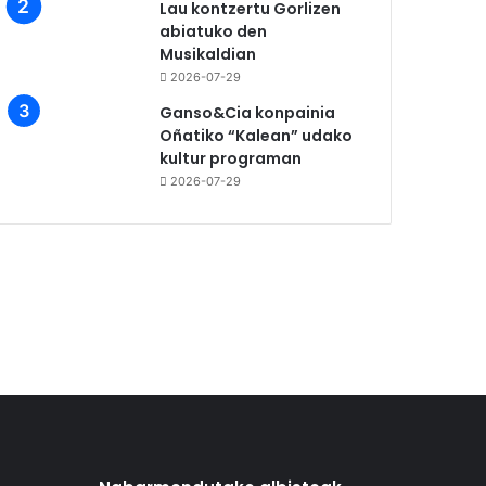
Lau kontzertu Gorlizen
abiatuko den
Musikaldian
2026-07-29
Ganso&Cia konpainia
Oñatiko “Kalean” udako
kultur programan
2026-07-29