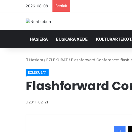
2026-08-08
Berriak
HASIERA
EUSKARA XEDE
KULTURARTEKO
Hasiera
/
EZLEKUBAT
/
Flashforward Conference: flash b
EZLEKUBAT
Flashforward Con
2011-02-21
Facebook