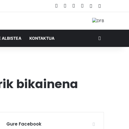
Facebook
X
YouTube
RSS
Ausazko artikul
Sidebar
Bilatu honela
E ALBISTEA
KONTAKTUA
rik bikainena
Gure Facebook