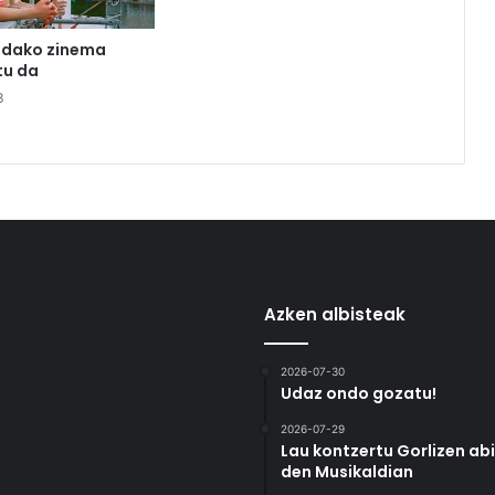
udako zinema
u da
3
Azken albisteak
2026-07-30
Udaz ondo gozatu!
2026-07-29
Lau kontzertu Gorlizen ab
den Musikaldian