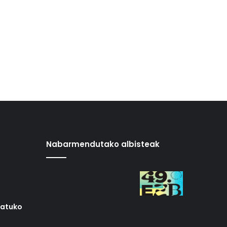
Nabarmendutako albisteak
iatuko