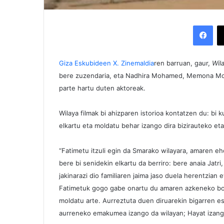
Facebook
Giza Eskubideen X. Zinemaldia
ren barruan, gaur,
Wil
bere zuzendaria, eta Nadhira Mohamed, Memona Mo
parte hartu duten aktoreak.
Wilaya filmak bi ahizparen istorioa kontatzen du: bi 
elkartu eta moldatu behar izango dira bizirauteko et
“Fatimetu itzuli egin da Smarako wilayara, amaren eh
bere bi senidekin elkartu da berriro: bere anaia Jatri,
jakinarazi dio familiaren jaima jaso duela herentzian
Fatimetuk gogo gabe onartu du amaren azkeneko boro
moldatu arte. Aurreztuta duen diruarekin bigarren esk
aurreneko emakumea izango da wilayan; Hayat izango