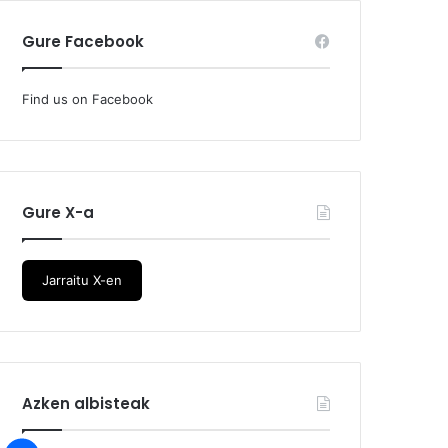
Gure Facebook
Find us on Facebook
Gure X-a
Jarraitu X-en
Azken albisteak