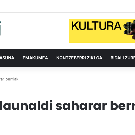
TASUNA
EMAKUMEA
NONTZEBERRI ZIKLOA
BIDALI ZUR
ar berriak
aunaldi saharar ber