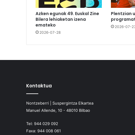
Azken egunak 49. Euskal Zine
Plentzian 
Bilera lehiaketan izena
programat
emateko
2026-07-2
2026-07-28
Kontaktua
Nontzeberri | Suspergintza Elkartea
Manuel Allende, 10 - 48010 Bilbao
Tel:
944 029 092
Faxa:
944 008 061