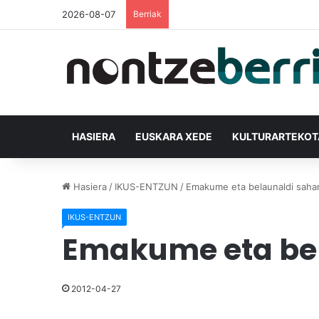
2026-08-07
Berriak
HASIERA
EUSKARA XEDE
KULTURARTEKO
Hasiera
/
IKUS-ENTZUN
/
Emakume eta belaunaldi sahar
IKUS-ENTZUN
Emakume eta bel
2012-04-27