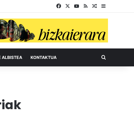
Facebook
X
YouTube
RSS
Ausazko artikul
Sidebar
Bilatu honel
E ALBISTEA
KONTAKTUA
riak