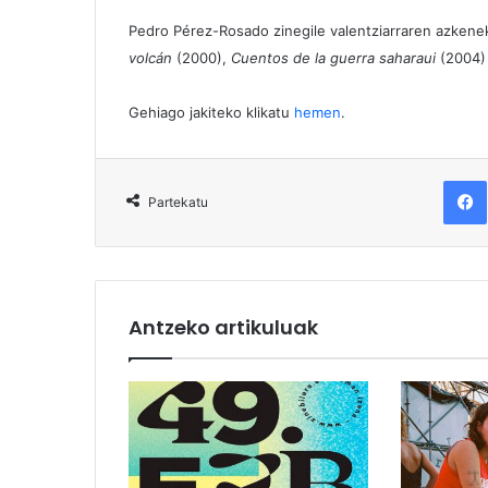
Pedro Pérez-Rosado zinegile valentziarraren azkenek
volcán
(2000),
Cuentos de la guerra saharaui
(2004)
Gehiago jakiteko klikatu
hemen
.
F
Partekatu
Antzeko artikuluak