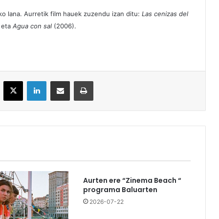
o lana. Aurretik film hauek zuzendu izan ditu:
Las cenizas del
 eta
Agua con sal
(2006).
acebook
X
LinkedIn
Partekatu e-posta bidez
Inprimatu
Aurten ere “Zinema Beach “
programa Baluarten
2026-07-22