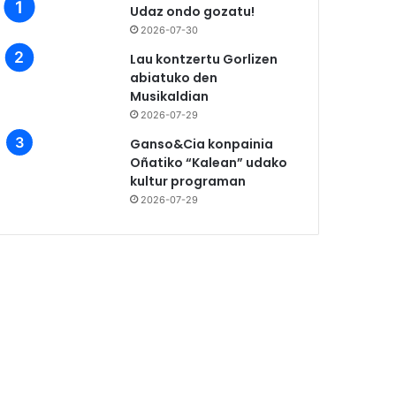
Udaz ondo gozatu!
2026-07-30
Lau kontzertu Gorlizen
abiatuko den
Musikaldian
2026-07-29
Ganso&Cia konpainia
Oñatiko “Kalean” udako
kultur programan
2026-07-29