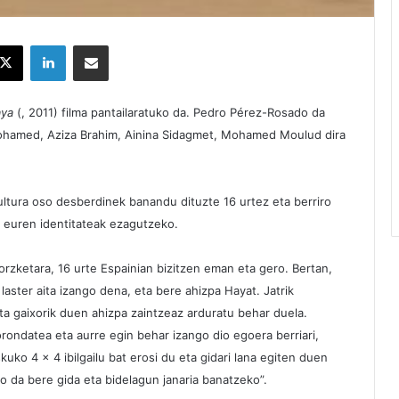
X
LinkedIn
Partekatu e-posta bidez
aya
(, 2011) filma pantailaratuko da. Pedro Pérez-Rosado da
hamed, Aziza Brahim, Ainina Sidagmet, Mohamed Moulud dira
kultura oso desberdinek banandu dituzte 16 urtez eta berriro
a euren identitateak ezagutzeko.
orzketara, 16 urte Espainian bizitzen eman eta gero. Bertan,
 laster aita izango dena, eta bere ahizpa Hayat. Jatrik
 eta gaixorik duen ahizpa zaintzeaz arduratu behar duela.
ndatea eta aurre egin behar izango dio egoera berriari,
uko 4 x 4 ibilgailu bat erosi du eta gidari lana egiten duen
 da bere gida eta bidelagun janaria banatzeko”.