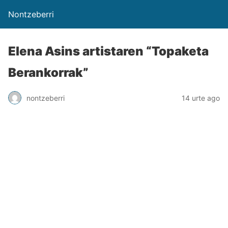
Nontzeberri
Elena Asins artistaren “Topaketa
Berankorrak”
nontzeberri
14 urte ago