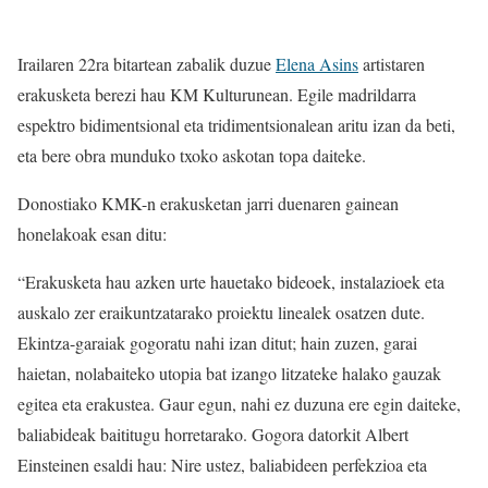
Irailaren 22ra bitartean zabalik duzue
Elena Asins
artistaren
erakusketa berezi hau KM Kulturunean. Egile madrildarra
espektro bidimentsional eta tridimentsionalean aritu izan da beti,
eta bere obra munduko txoko askotan topa daiteke.
Donostiako KMK-n erakusketan jarri duenaren gainean
honelakoak esan ditu:
“Erakusketa hau azken urte hauetako bideoek, instalazioek eta
auskalo zer eraikuntzatarako proiektu linealek osatzen dute.
Ekintza-garaiak gogoratu nahi izan ditut; hain zuzen, garai
haietan, nolabaiteko utopia bat izango litzateke halako gauzak
egitea eta erakustea. Gaur egun, nahi ez duzuna ere egin daiteke,
baliabideak baititugu horretarako. Gogora datorkit Albert
Einsteinen esaldi hau: Nire ustez, baliabideen perfekzioa eta