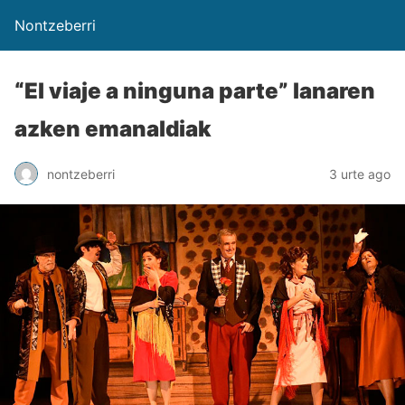
Nontzeberri
“El viaje a ninguna parte” lanaren
azken emanaldiak
nontzeberri
3 urte ago