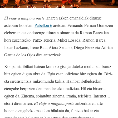
El viaje a ninguna parte
lanaren azken emanaldiak dituzue
asteburu honetan,
Pabellon 6
aretoan. Fernando Fernan Gomezen
eleberrian eta ondorengo filmean oinarritu da Ramon Barea lan
hori zuzentzeko. Patxo Telleria, Mikel Losada, Ramon Barea,
Itziar Lazkano, Irene Bau, Aiora Sedano, Diego Perez eta Adrian
Garcia de los Ojos dira antzezleak.
Konpainia ibiltari batean komiko gisa jarduteko modu bati buruz
hitz egiten digun obra da. Egia esan, ofizioaz hitz egiten du. Bizi-
eta erresistentzia-mikromundu txikia. Hainbat ibilbiderekin
etengabe berpizten den mendeetako tradizioa. Hil eta birsortu
egiten da. Zinema, soinudun zinema, irratia, telebista, Internet…
etorri diren arren.
El viaje a ninguna parte
antzerkiaren arte
honen etengabeko metafora bilakatu da, funtzio bakar eta
errepikaezin bakoitzean birsortzen den antzerkiarena.”