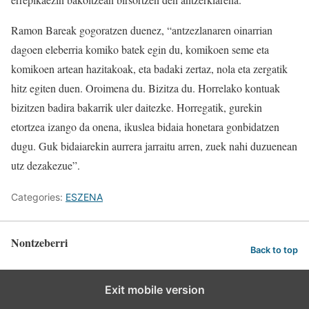
Ramon Bareak gogoratzen duenez, “antzezlanaren oinarrian
dagoen eleberria komiko batek egin du, komikoen seme eta
komikoen artean hazitakoak, eta badaki zertaz, nola eta zergatik
hitz egiten duen. Oroimena du. Bizitza du. Horrelako kontuak
bizitzen badira bakarrik uler daitezke. Horregatik, gurekin
etortzea izango da onena, ikuslea bidaia honetara gonbidatzen
dugu. Guk bidaiarekin aurrera jarraitu arren, zuek nahi duzuenean
utz dezakezue”.
Categories:
ESZENA
Nontzeberri
Back to top
Exit mobile version