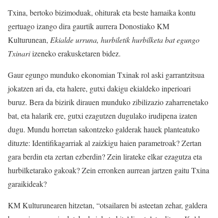
Txina, bertoko bizimoduak, ohiturak eta beste hamaika kontu
gertuago izango dira gaurtik aurrera Donostiako KM
Kulturunean,
Ekialde urruna, hurbiletik
hurbilketa bat egungo
Txinari
izeneko erakusketaren bidez.
Gaur egungo munduko ekonomian Txinak rol aski garrantzitsua
jokatzen ari da, eta halere, gutxi dakigu ekialdeko inperioari
buruz. Bera da bizirik dirauen munduko zibilizazio zaharrenetako
bat, eta halarik ere, gutxi ezagutzen dugulako irudipena izaten
dugu. Mundu horretan sakontzeko galderak hauek planteatuko
dituzte: Identifikagarriak al zaizkigu haien parametroak? Zertan
gara berdin eta zertan ezberdin? Zein lirateke elkar ezagutza eta
hurbilketarako gakoak? Zein erronken aurrean jartzen gaitu Txina
garaikideak?
KM Kulturunearen hitzetan, “otsailaren bi asteetan zehar, galdera