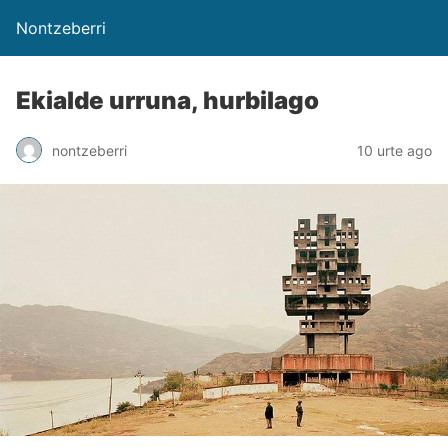
Nontzeberri
Ekialde urruna, hurbilago
nontzeberri
10 urte ago