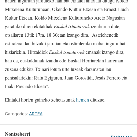
hauen inguruan jarduteko hainbat ekitaldi antolatu ditugu Koldo
Mitxelena Kulturunean, Okendo Kultur Etxean eta Ernest Lluch
Kultur Etxean. Koldo Mitxelena Kulturuneko Areto Nagusian
garatuko diren ekitaldiak
Euskal txinatarrak
izenburua dute,
otsailaren 13tik 17ra, 18:30etan izango dira. Astelehenetik
ostiralera, lau hitzaldi jarraian eta ostiralerako mahai inguru bat
hizlariekin. Hitzaldiok
Euskal txinatarrek
emanak izango dira,
hau da, euskaldunak izanda edo Euskal Herriarekin harreman
zuzena edukita Txinari lotuta urte luzeak daramaten lau
pentsalariekin: Rafa Egiguren, Juan Gorostidi, Jesús Ferrero eta
Iñaki Preciado Idoeta”.
Ekitaldi horien gaineko xehetasunak
hemen
dituzue.
Categories:
ARTEA
Nontzeberri