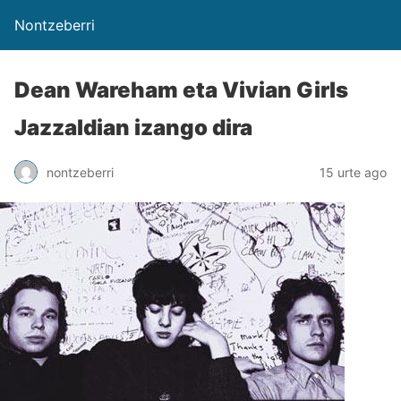
Nontzeberri
Dean Wareham eta Vivian Girls
Jazzaldian izango dira
nontzeberri
15 urte ago