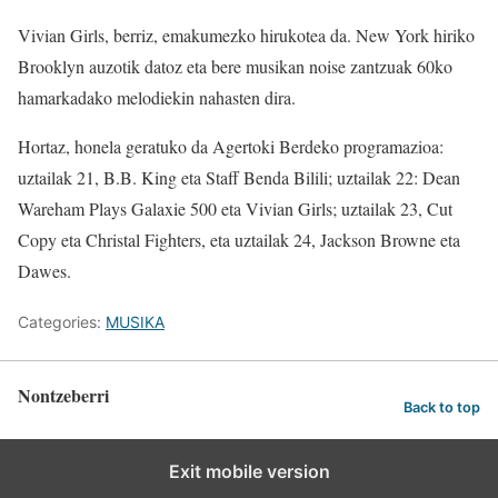
Vivian Girls, berriz, emakumezko hirukotea da. New York hiriko
Brooklyn auzotik datoz eta bere musikan noise zantzuak 60ko
hamarkadako melodiekin nahasten dira.
Hortaz, honela geratuko da Agertoki Berdeko programazioa:
uztailak 21, B.B. King eta Staff Benda Bilili; uztailak 22: Dean
Wareham Plays Galaxie 500 eta Vivian Girls; uztailak 23, Cut
Copy eta Christal Fighters, eta uztailak 24, Jackson Browne eta
Dawes.
Categories:
MUSIKA
Nontzeberri
Back to top
Exit mobile version