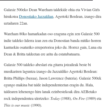
Galaxie 500eko Dean Wareham taldekide ohia eta Vivian Girls
hirukotea
Donostiako Jazzaldian
, Agertoki Berdean, izango dira
uztailaren 22an.
Wareham 80ko hamarkadan oso ezaguna egin zen Galaxie 500
indie taldeko liderra izan zen eta Donostian banda mitiko horren
kantuekin osaturiko errepertorioa joko du. Horrez gain, Luna eta
Dean & Britta taldeetan ere aritu da estatubatuarra.
Galaxie 500 taldeko abeslari eta gitarra jotzaileak beste bi
musikariren laguntza izango du Jazzaldiko Agertoki Berdean:
Britta Phillips (baxua), Jason Lawrence (bateria). Galaxie 500ek
egungo makina bat talde independenteetan eragin du. Hala,
taldearen lehenengo hiru lanak ezinbestekoak dira AEBetako
rock independentea ulertzeko:
Today
(1988),
On Fire
(1989) eta
This is our music
(1990).