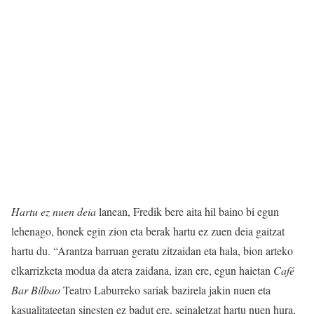
Hartu ez nuen deia
lanean, Fredik bere aita hil baino bi egun
lehenago, honek egin zion eta berak hartu ez zuen deia gaitzat
hartu du. “Arantza barruan geratu zitzaidan eta hala, bion arteko
elkarrizketa modua da atera zaidana, izan ere, egun haietan
Café
Bar Bilbao
Teatro Laburreko sariak bazirela jakin nuen eta
kasualitateetan sinesten ez badut ere, seinaletzat hartu nuen hura,