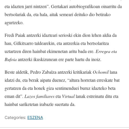
eta idazten jarri nintzen”. Gertakari autobiografikoan oinarritu da
bertsolariak da, eta hala, aitak semeari deituko dio betirako
agurtzeko.
Fredi Paiak antzerki idazteari serioski ekin dion lehen aldia da
hau, Gilkitxarro taldearekin, eta antzerkia eta bertsolaritza
uztartzen diren hainbat ekimenetan aritu bada ere.
Erregea eta
Bufoia
antzerki ikuskizunean ere parte hartu du inoiz.
Beste aldetik, Pedro Zabalza antzerki kritikariak
Ochomil
lana
idatzi du, eta berak aipatu duenez, “altura horretan erreskate bat
gertatzen da eta honek giza sentimenduei buruz idazteko beta
eman dit”.
Lazos familiares
eta
Virtual
lanak estreinatu ditu eta
hainbat sariketetan irabazle suertatu da.
Categories:
ESZENA