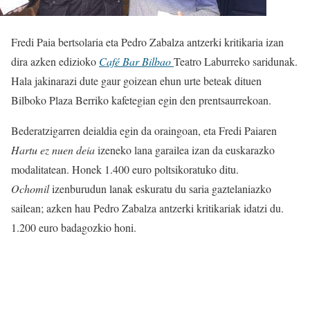
Fredi Paia bertsolaria eta Pedro Zabalza antzerki kritikaria izan
dira azken edizioko
Café Bar Bilbao
Teatro Laburreko saridunak.
Hala jakinarazi dute gaur goizean ehun urte beteak dituen
Bilboko Plaza Berriko kafetegian egin den prentsaurrekoan.
Bederatzigarren deialdia egin da oraingoan, eta Fredi Paiaren
Hartu ez nuen deia
izeneko lana garailea izan da euskarazko
modalitatean. Honek 1.400 euro poltsikoratuko ditu.
Ochomil
izenburudun lanak eskuratu du saria gaztelaniazko
sailean; azken hau Pedro Zabalza antzerki kritikariak idatzi du.
1.200 euro badagozkio honi.