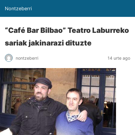
Nontzeberri
“Café Bar Bilbao” Teatro Laburreko
sariak jakinarazi dituzte
nontzeberri
14 urte ago