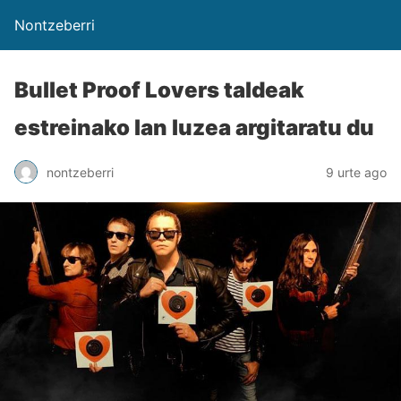
Nontzeberri
Bullet Proof Lovers taldeak
estreinako lan luzea argitaratu du
nontzeberri
9 urte ago