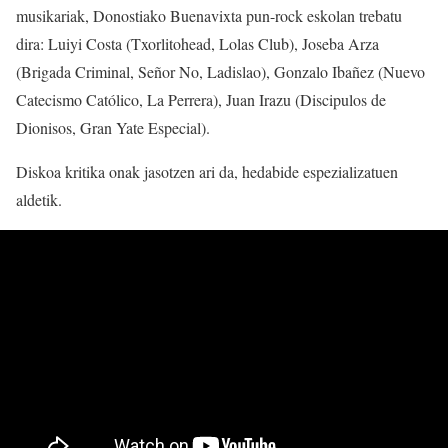
musikariak, Donostiako Buenavixta pun-rock eskolan trebatu
dira: Luiyi Costa (Txorlitohead, Lolas Club), Joseba Arza
(Brigada Criminal, Señor No, Ladislao), Gonzalo Ibañez (Nuevo
Catecismo Católico, La Perrera), Juan Irazu (Discipulos de
Dionisos, Gran Yate Especial).
Diskoa kritika onak jasotzen ari da, hedabide espezializatuen
aldetik.