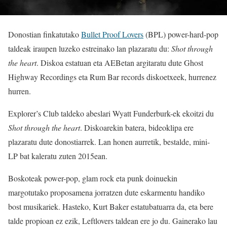
Donostian finkatutako
Bullet Proof Lovers
(BPL) power-hard-pop
taldeak iraupen luzeko estreinako lan plazaratu du:
Shot through
the heart
. Diskoa estatuan eta AEBetan argitaratu dute Ghost
Highway Recordings eta Rum Bar records diskoetxeek, hurrenez
hurren.
Explorer’s Club taldeko abeslari Wyatt Funderburk-ek ekoitzi du
Shot through the heart
. Diskoarekin batera, bideoklipa ere
plazaratu dute donostiarrek. Lan honen aurretik, bestalde, mini-
LP bat kaleratu zuten 2015ean.
Boskoteak power-pop, glam rock eta punk doinuekin
margotutako proposamena jorratzen dute eskarmentu handiko
bost musikariek. Hasteko, Kurt Baker estatubatuarra da, eta bere
talde propioan ez ezik, Leftlovers taldean ere jo du. Gainerako lau