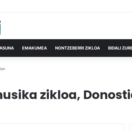
TASUNA
EMAKUMEA
NONTZEBERRI ZIKLOA
BIDALI ZUR
tian
musika zikloa, Donost