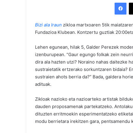
Facebook
Bizi ala Iraun
zikloa martxoaren 5tik maiatzare
Fundazioa Klubean. Kontzertu guztiak 20:00eta
Lehen egunean, hilak 5, Galder Perezek mode
izenburupean. “Gaur egungo folkak zein neurri
dira ala hazten utzi? Noraino nahas daitezke ha
sustraietatik ertzerako sorkuntzaren bidaia? Er
sustraien ahots berria da?” Bada, galdera hori
adituak.
Zikloak nazioko eta nazioarteko artistak bilduk
dauden proposamenak partekatzeko. Antolakunt
dituzten erritmoekin esperimentatzeko etiketa
modu berrietara irekitzen gara, pentsamendu k