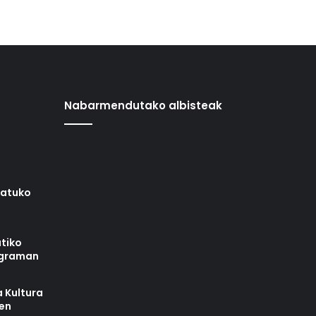
Nabarmendutako albisteak
iatuko
tiko
ograman
 Kultura
zen