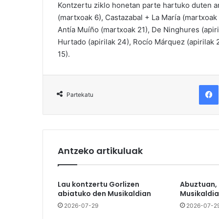
Kontzertu ziklo honetan parte hartuko duten a
(martxoak 6), Castazabal + La María (martxoak
Antía Muíño (martxoak 21), De Ninghures (apiril
Hurtado (apirilak 24), Rocío Márquez (apirilak
15).
F
Partekatu
Antzeko artikuluak
Lau kontzertu Gorlizen
Abuztuan,
abiatuko den Musikaldian
Musikaldia
2026-07-29
2026-07-2