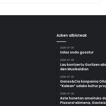
Azken albisteak
2026-07-30
Udaz ondo gozatu!
2026-07-29
Lau kontzertu Gorlizen ab
den Musikaldian
2026-07-29
Ganso&Cia konpainia Oña
“Kalean” udako kultur pr
2026-07-29
Aste honetan amaituko da
Plazara! ekimena, Gastei