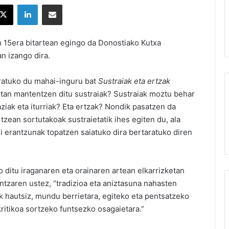
X
LinkedIn
Partekatu e-posta bidez
n 15era bitartean egingo da Donostiako Kutxa
n izango dira.
ratuko du mahai-inguru bat
Sustraiak eta ertzak
tan mantentzen ditu sustraiak? Sustraiak moztu behar
ziak eta iturriak? Eta ertzak? Nondik pasatzen da
tzean sortutakoak sustraietatik ihes egiten du, ala
ei erantzunak topatzen saiatuko dira bertaratuko diren
o ditu iraganaren eta orainaren artean elkarrizketan
zaren ustez, “tradizioa eta aniztasuna nahasten
k hautsiz, mundu berrietara, egiteko eta pentsatzeko
ritikoa sortzeko funtsezko osagaietara.”