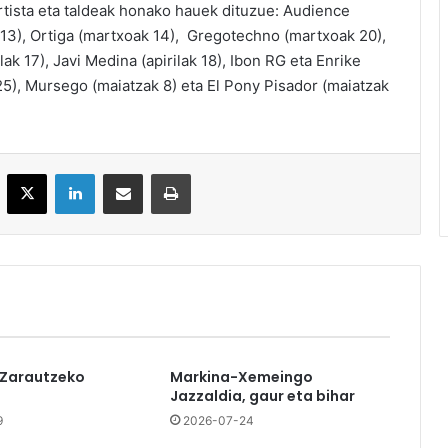
rtista eta taldeak honako hauek dituzue: Audience
 13), Ortiga (martxoak 14), Gregotechno (martxoak 20),
ak 17), Javi Medina (apirilak 18), Ibon RG eta Enrike
 25), Mursego (maiatzak 8) eta El Pony Pisador (maiatzak
acebook
X
LinkedIn
Partekatu e-posta bidez
Inprimatu
 Zarautzeko
Markina-Xemeingo
Jazzaldia, gaur eta bihar
9
2026-07-24