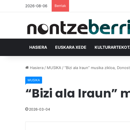
2026-08-06
Berriak
HASIERA
EUSKARA XEDE
KULTURARTEKO
Hasiera
/
MUSIKA
/
“Bizi ala Iraun” musika zikloa, Donos
MUSIKA
“Bizi ala Iraun” 
2026-03-04