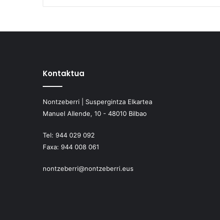
Kontaktua
Nontzeberri | Suspergintza Elkartea
Manuel Allende, 10 - 48010 Bilbao
Tel:
944 029 092
Faxa:
944 008 061
nontzeberri@nontzeberri.eus