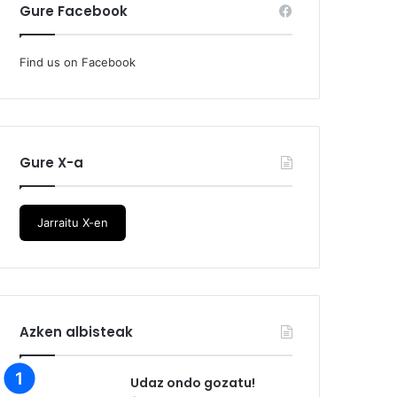
Gure Facebook
Find us on Facebook
Gure X-a
Jarraitu X-en
Azken albisteak
Udaz ondo gozatu!