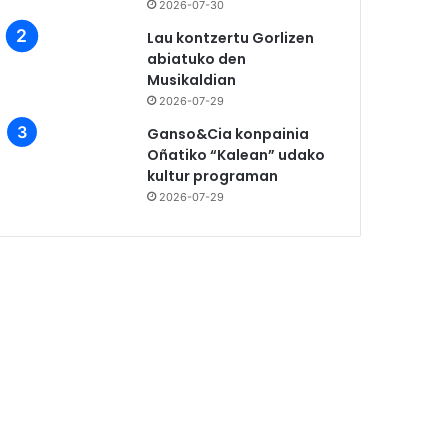
2026-07-30
Lau kontzertu Gorlizen
abiatuko den
Musikaldian
2026-07-29
Ganso&Cia konpainia
Oñatiko “Kalean” udako
kultur programan
2026-07-29