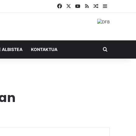
Facebook
X
YouTube
RSS
Ausazko artikul
Sidebar
Bilatu honel
E ALBISTEA
KONTAKTUA
ian