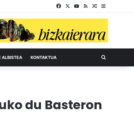
Facebook
X
YouTube
RSS
Ausazko artikul
Sidebar
Bilatu honel
E ALBISTEA
KONTAKTUA
tuko du Basteron