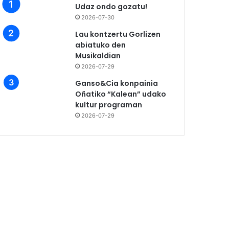
Udaz ondo gozatu!
2026-07-30
Lau kontzertu Gorlizen
abiatuko den
Musikaldian
2026-07-29
Ganso&Cia konpainia
Oñatiko “Kalean” udako
kultur programan
2026-07-29