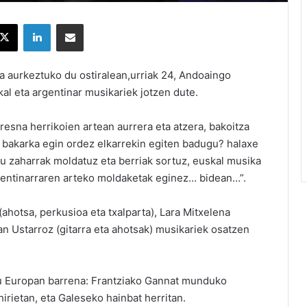
X
LinkedIn
Partekatu e-posta bidez
 aurkeztuko du ostiralean,urriak 24, Andoaingo
al eta argentinar musikariek jotzen dute.
esna herrikoien artean aurrera eta atzera, bakoitza
a bakarka egin ordez elkarrekin egiten badugu? halaxe
nu zaharrak moldatuz eta berriak sortuz, euskal musika
rgentinarraren arteko moldaketak eginez… bidean…”.
 (ahotsa, perkusioa eta txalparta), Lara Mitxelena
an Ustarroz (gitarra eta ahotsak) musikariek osatzen
itu Europan barrena: Frantziako Gannat munduko
 hirietan, eta Galeseko hainbat herritan.