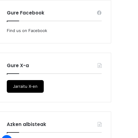
Gure Facebook
Find us on Facebook
Gure X-a
Jarraitu X-en
Azken albisteak