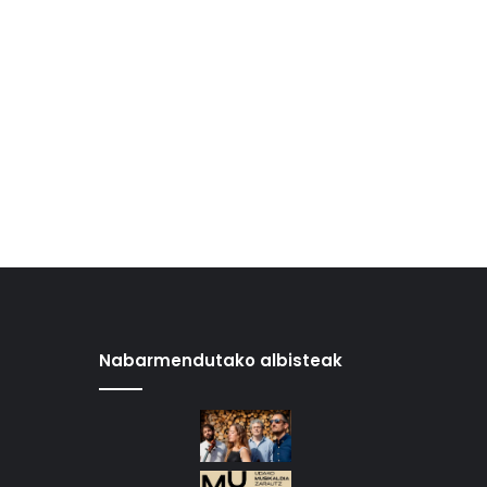
Nabarmendutako albisteak