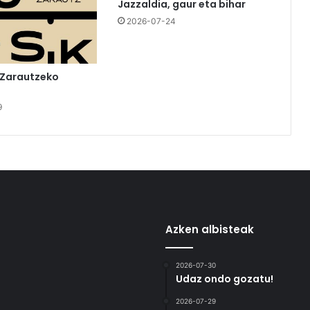
Jazzaldia, gaur eta bihar
2026-07-24
 Zarautzeko
9
Azken albisteak
2026-07-30
Udaz ondo gozatu!
2026-07-29