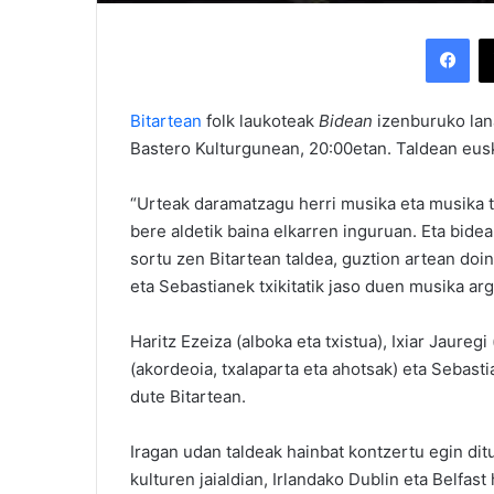
Facebook
Bitartean
folk laukoteak
Bidean
izenburuko lana
Bastero Kulturgunean, 20:00etan. Taldean eusk
“Urteak daramatzagu herri musika eta musika tr
bere aldetik baina elkarren inguruan. Eta bide
sortu zen Bitartean taldea, guztion artean doi
eta Sebastianek txikitatik jaso duen musika a
Haritz Ezeiza (alboka eta txistua), Ixiar Jauregi
(akordeoia, txalaparta eta ahotsak) eta Sebasti
dute Bitartean.
Iragan udan taldeak hainbat kontzertu egin d
kulturen jaialdian, Irlandako Dublin eta Belfast