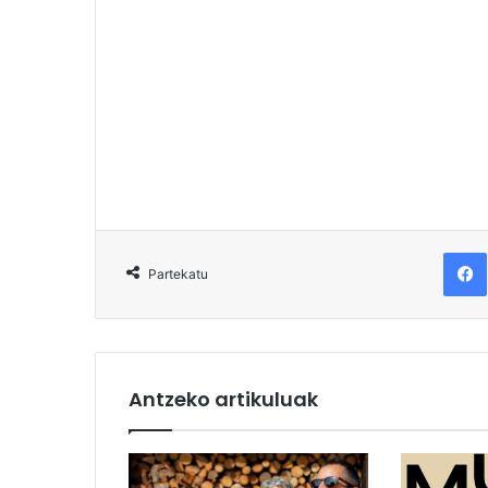
F
Partekatu
Antzeko artikuluak