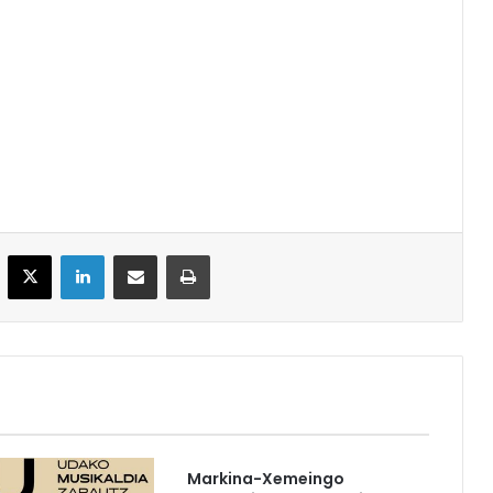
acebook
X
LinkedIn
Partekatu e-posta bidez
Inprimatu
Markina-Xemeingo