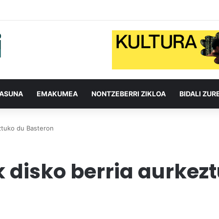
TASUNA
EMAKUMEA
NONTZEBERRI ZIKLOA
BIDALI ZUR
eztuko du Basteron
k disko berria aurkez