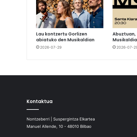
Lau kontzertu Gorlizen
Abuztuan,
abiatuko den Musikaldian
Musikaldia
2026-07-29
2026-07-2
Kontaktua
Nontzeberri | Suspergintza Elkartea
Manuel Allende, 10 - 48010 Bilbao