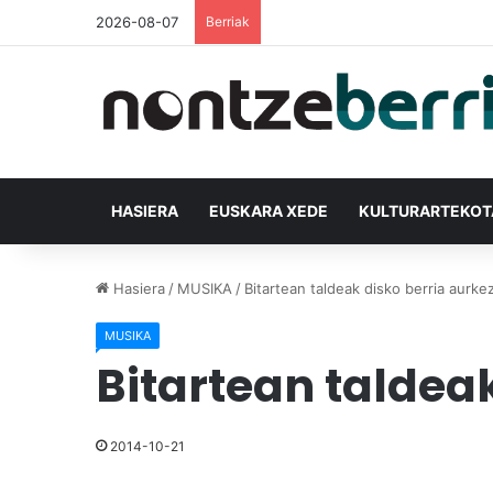
2026-08-07
Berriak
HASIERA
EUSKARA XEDE
KULTURARTEKO
Hasiera
/
MUSIKA
/
Bitartean taldeak disko berria aurk
MUSIKA
Bitartean taldea
2014-10-21