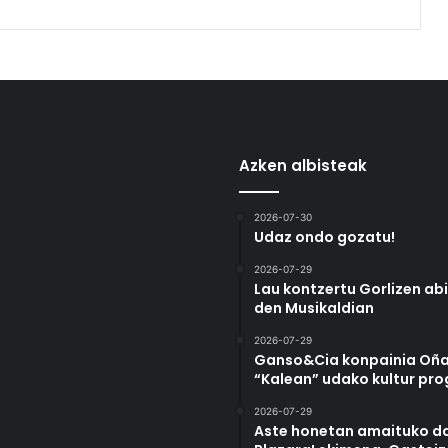
Azken albisteak
2026-07-30
Udaz ondo gozatu!
2026-07-29
Lau kontzertu Gorlizen ab
den Musikaldian
2026-07-29
Ganso&Cia konpainia Oña
“Kalean” udako kultur pr
2026-07-29
Aste honetan amaituko da