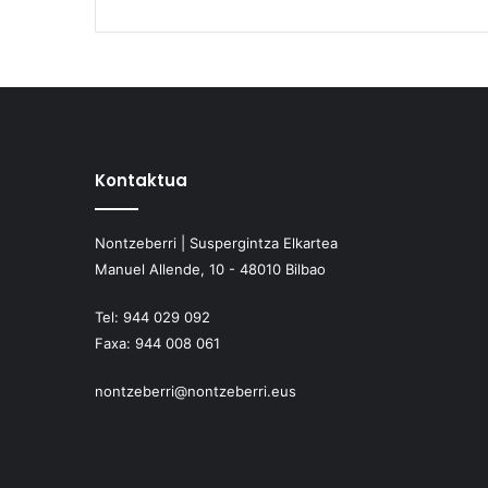
Kontaktua
Nontzeberri | Suspergintza Elkartea
Manuel Allende, 10 - 48010 Bilbao
Tel:
944 029 092
Faxa:
944 008 061
nontzeberri@nontzeberri.eus