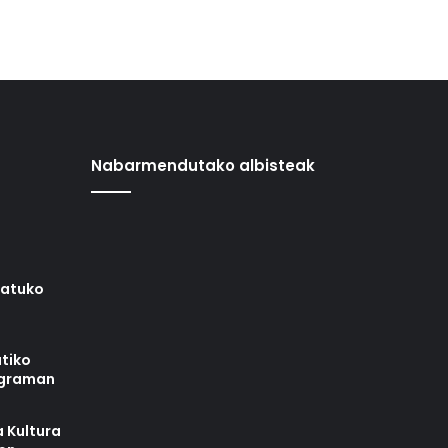
Nabarmendutako albisteak
iatuko
tiko
ograman
 Kultura