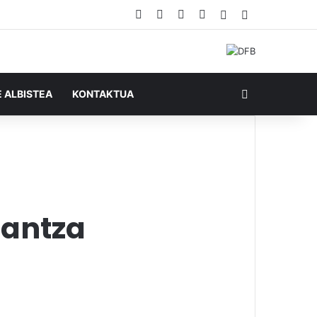
Facebook
X
YouTube
RSS
Ausazko artikul
Sidebar
Bilatu honela
E ALBISTEA
KONTAKTUA
dantza