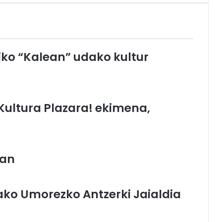
ko “Kalean” udako kultur
ultura Plazara! ekimena,
ean
ako Umorezko Antzerki Jaialdia