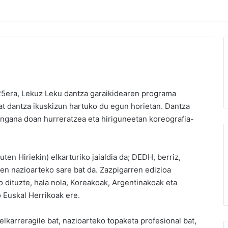
k 25era, Lekuz Leku dantza garaikidearen programa
at dantza ikuskizun hartuko du egun horietan. Dantza
ngana doan hurreratzea eta hiriguneetan koreografia-
n Hiriekin) elkarturiko jaialdia da; DEDH, berriz,
en nazioarteko sare bat da. Zazpigarren edizioa
 dituzte, hala nola, Koreakoak, Argentinakoak eta
o Euskal Herrikoak ere.
 elkarreragile bat, nazioarteko topaketa profesional bat,