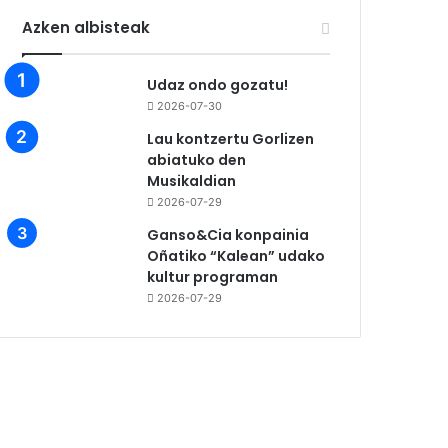
Azken albisteak
Udaz ondo gozatu!
2026-07-30
Lau kontzertu Gorlizen
abiatuko den
Musikaldian
2026-07-29
Ganso&Cia konpainia
Oñatiko “Kalean” udako
kultur programan
2026-07-29