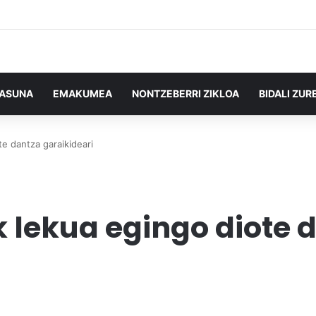
TASUNA
EMAKUMEA
NONTZEBERRI ZIKLOA
BIDALI ZUR
te dantza garaikideari
k lekua egingo diote 