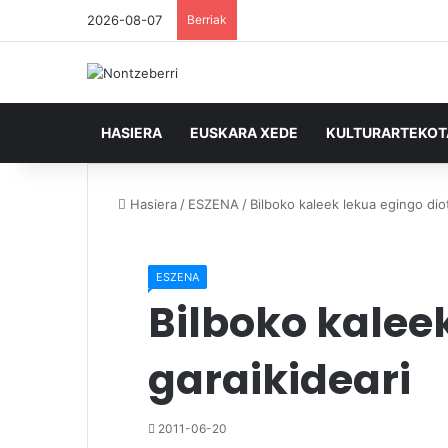
2026-08-07
Berriak
HASIERA
EUSKARA XEDE
KULTURARTEKO
Hasiera
/
ESZENA
/
Bilboko kaleek lekua egingo dio
ESZENA
Bilboko kalee
garaikideari
2011-06-20