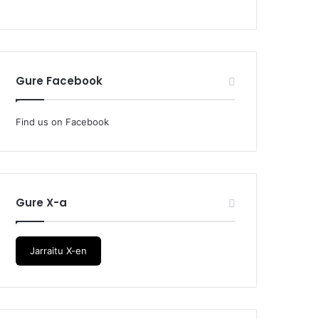
Gure Facebook
Find us on Facebook
Gure X-a
Jarraitu X-en