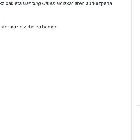
ekzioak eta
Dancing Cities
aldizkariaren aurkezpena
 informazio zehatza
hemen
.