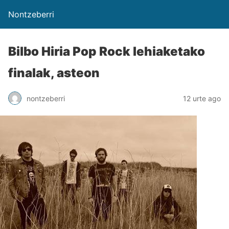
Nontzeberri
Bilbo Hiria Pop Rock lehiaketako
finalak, asteon
nontzeberri
12 urte ago