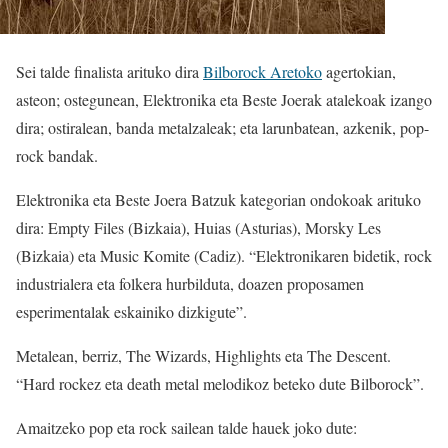
Sei talde finalista arituko dira
Bilborock Aretoko
agertokian,
asteon; ostegunean, Elektronika eta Beste Joerak atalekoak izango
dira; ostiralean, banda metalzaleak; eta larunbatean, azkenik, pop-
rock bandak.
Elektronika eta Beste Joera Batzuk kategorian ondokoak arituko
dira: Empty Files (Bizkaia), Huias (Asturias), Morsky Les
(Bizkaia) eta Music Komite (Cadiz). “Elektronikaren bidetik, rock
industrialera eta folkera hurbilduta, doazen proposamen
esperimentalak eskainiko dizkigute”.
Metalean, berriz, The Wizards, Highlights eta The Descent.
“Hard rockez eta death metal melodikoz beteko dute Bilborock”.
Amaitzeko pop eta rock sailean talde hauek joko dute: