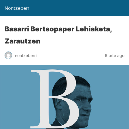
Nontzeberri
Basarri Bertsopaper Lehiaketa,
Zarautzen
nontzeberri
6 urte ago