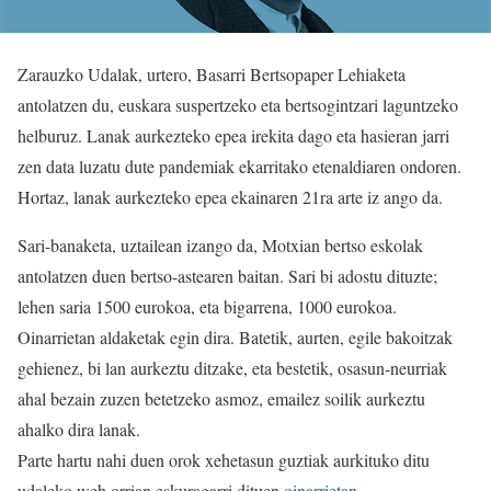
Zarauzko Udalak, urtero, Basarri Bertsopaper Lehiaketa
antolatzen du, euskara suspertzeko eta bertsogintzari laguntzeko
helburuz. Lanak aurkezteko epea irekita dago eta hasieran jarri
zen data luzatu dute pandemiak ekarritako etenaldiaren ondoren.
Hortaz, lanak aurkezteko epea ekainaren 21ra arte iz ango da.
Sari-banaketa, uztailean izango da, Motxian bertso eskolak
antolatzen duen bertso-astearen baitan. Sari bi adostu dituzte;
lehen saria 1500 eurokoa, eta bigarrena, 1000 eurokoa.
Oinarrietan aldaketak egin dira. Batetik, aurten, egile bakoitzak
gehienez, bi lan aurkeztu ditzake, eta bestetik, osasun-neurriak
ahal bezain zuzen betetzeko asmoz, emailez soilik aurkeztu
ahalko dira lanak.
Parte hartu nahi duen orok xehetasun guztiak aurkituko ditu
udaleko web orrian eskuragarri dituen
oinarrietan
.