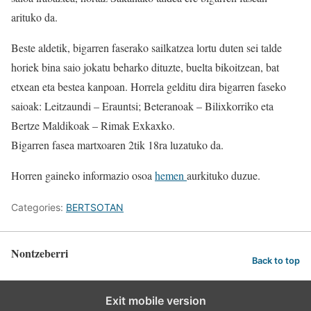
arituko da.
Beste aldetik, bigarren faserako sailkatzea lortu duten sei talde
horiek bina saio jokatu beharko dituzte, buelta bikoitzean, bat
etxean eta bestea kanpoan. Horrela gelditu dira bigarren faseko
saioak: Leitzaundi – Erauntsi; Beteranoak – Bilixkorriko eta
Bertze Maldikoak – Rimak Exkaxko.
Bigarren fasea martxoaren 2tik 18ra luzatuko da.
Horren gaineko informazio osoa
hemen
aurkituko duzue.
Categories:
BERTSOTAN
Nontzeberri
Back to top
Exit mobile version