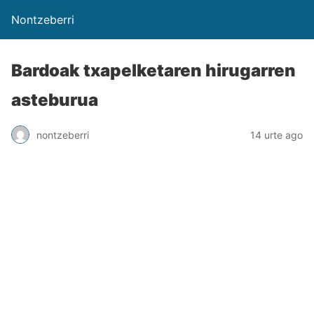
Nontzeberri
Bardoak txapelketaren hirugarren
asteburua
nontzeberri
14 urte ago