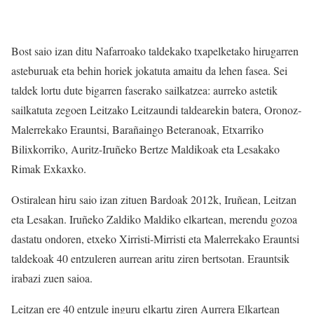
Bost saio izan ditu Nafarroako taldekako txapelketako hirugarren
asteburuak eta behin horiek jokatuta amaitu da lehen fasea. Sei
taldek lortu dute bigarren faserako sailkatzea: aurreko astetik
sailkatuta zegoen Leitzako Leitzaundi taldearekin batera, Oronoz-
Malerrekako Erauntsi, Barañaingo Beteranoak, Etxarriko
Bilixkorriko, Auritz-Iruñeko Bertze Maldikoak eta Lesakako
Rimak Exkaxko.
Ostiralean hiru saio izan zituen Bardoak 2012k, Iruñean, Leitzan
eta Lesakan. Iruñeko Zaldiko Maldiko elkartean, merendu gozoa
dastatu ondoren, etxeko Xirristi-Mirristi eta Malerrekako Erauntsi
taldekoak 40 entzuleren aurrean aritu ziren bertsotan. Erauntsik
irabazi zuen saioa.
Leitzan ere 40 entzule inguru elkartu ziren Aurrera Elkartean