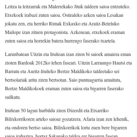
Leitza ta leitzarrak eta Malerrekako Jituk taldeen saioa entzuteko.
Etxekoek irabazi zuten saioa. Ostiraleko azken saioa Lesakan
jokatu zen, eta herriko Rimak Exkaxko eta Araitz-Beteluko
Mailope izan zituen protagonista. Azkenean, etxekoek eraman
zuten saioa eta horrekin batera hurrengo faserako txartela.
Larunbatean Uitzin eta Iruñean izan ziren bi saioek amaiera eman
zioten Bardoak 2012ko lehen faseari. Uitzin Larraungo Hautsi eta
Barratu eta Auritz-Iruñeko Bertze Maldikoko taldeetako sei
bertsolariak aritu ziren bertsotan. Saio puntuagarria amaituta,
Bertze Maldikokoek eraman zuten saioa eta bigarren faserako
sailkatu.
Iruñean 50 lagun hurbildu ziren Dizerdit eta Etxarriko
Bilixkorrikoren arteko saioaz gozatzera. Afaria izan zen lehenik,
eta ondoren bertso saioa. Bilixkorrikok lortu zuen bere bigarren
saioa irabaztea, hortaz Sakanako taldea ere bigarren fasean