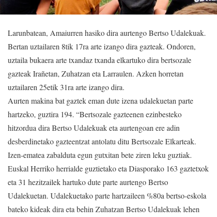
Larunbatean, Amaiurren hasiko dira aurtengo Bertso Udalekuak.
Bertan uztailaren 8tik 17ra arte izango dira gazteak. Ondoren,
uztaila bukaera arte txandaz txanda elkartuko dira bertsozale
gazteak Irañetan, Zuhatzan eta Larraulen. Azken horretan
uztailaren 25etik 31ra arte izango dira.
Aurten makina bat gaztek eman dute izena udalekuetan parte
hartzeko, guztira 194. “Bertsozale gazteenen ezinbesteko
hitzordua dira Bertso Udalekuak eta aurtengoan ere adin
desberdinetako gazteentzat antolatu ditu Bertsozale Elkarteak.
Izen-ematea zabalduta egun gutxitan bete ziren leku guztiak.
Euskal Herriko herrialde guztietako eta Diasporako 163 gaztetxok
eta 31 hezitzailek hartuko dute parte aurtengo Bertso
Udalekuetan. Udalekuetako parte hartzaileen %80a bertso-eskola
bateko kideak dira eta behin Zuhatzan Bertso Udalekuak lehen