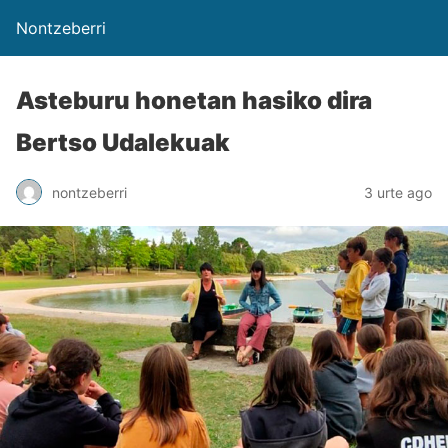
Nontzeberri
Asteburu honetan hasiko dira
Bertso Udalekuak
nontzeberri
3 urte ago