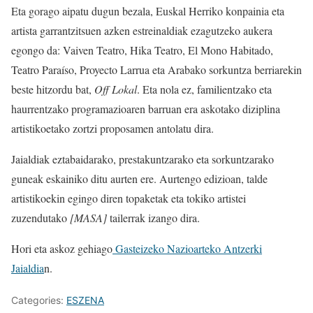
Eta gorago aipatu dugun bezala, Euskal Herriko konpainia eta
artista garrantzitsuen azken estreinaldiak ezagutzeko aukera
egongo da: Vaiven Teatro, Hika Teatro, El Mono Habitado,
Teatro Paraíso, Proyecto Larrua eta Arabako sorkuntza berriarekin
beste hitzordu bat,
Off Lokal
. Eta nola ez, familientzako eta
haurrentzako programazioaren barruan era askotako diziplina
artistikoetako zortzi proposamen antolatu dira.
Jaialdiak eztabaidarako, prestakuntzarako eta sorkuntzarako
guneak eskainiko ditu aurten ere. Aurtengo edizioan, talde
artistikoekin egingo diren topaketak eta tokiko artistei
zuzendutako
[MASA]
tailerrak izango dira.
Hori eta askoz gehiago
Gasteizeko Nazioarteko Antzerki
Jaialdia
n.
Categories:
ESZENA