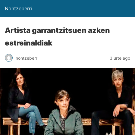
Nontzeberri
Artista garrantzitsuen azken
estreinaldiak
nontzeberri
3 urte ago