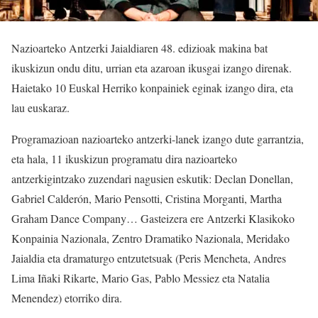
Nazioarteko Antzerki Jaialdiaren 48. edizioak makina bat
ikuskizun ondu ditu, urrian eta azaroan ikusgai izango direnak.
Haietako 10 Euskal Herriko konpainiek eginak izango dira, eta
lau euskaraz.
Programazioan nazioarteko antzerki-lanek izango dute garrantzia,
eta hala, 11 ikuskizun programatu dira nazioarteko
antzerkigintzako zuzendari nagusien eskutik: Declan Donellan,
Gabriel Calderón, Mario Pensotti, Cristina Morganti, Martha
Graham Dance Company… Gasteizera ere Antzerki Klasikoko
Konpainia Nazionala, Zentro Dramatiko Nazionala, Meridako
Jaialdia eta dramaturgo entzutetsuak (Peris Mencheta, Andres
Lima Iñaki Rikarte, Mario Gas, Pablo Messiez eta Natalia
Menendez) etorriko dira.