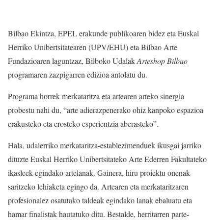
Bilbao Ekintza, EPEL erakunde publikoaren bidez eta Euskal
Herriko Unibertsitatearen (UPV/EHU) eta Bilbao Arte
Fundazioaren laguntzaz, Bilboko Udalak
Arteshop Bilbao
programaren zazpigarren edizioa antolatu du.
Programa horrek merkataritza eta artearen arteko sinergia
probestu nahi du, “arte adierazpenerako ohiz kanpoko espazioa
erakusteko eta erosteko esperientzia aberasteko”.
Hala, udalerriko merkataritza-establezimenduek ikusgai jarriko
dituzte Euskal Herriko Unibertsitateko Arte Ederren Fakultateko
ikasleek egindako artelanak. Gainera, hiru proiektu onenak
saritzeko lehiaketa egingo da. Artearen eta merkataritzaren
profesionalez osatutako taldeak egindako lanak ebaluatu eta
hamar finalistak hautatuko ditu. Bestalde, herritarren parte-