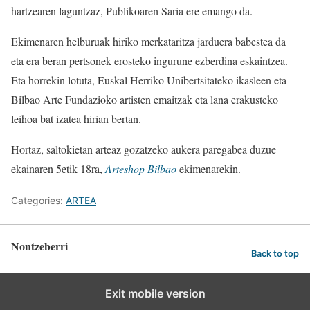
hartzearen laguntzaz, Publikoaren Saria ere emango da.
Ekimenaren helburuak hiriko merkataritza jarduera babestea da
eta era beran pertsonek erosteko ingurune ezberdina eskaintzea.
Eta horrekin lotuta, Euskal Herriko Unibertsitateko ikasleen eta
Bilbao Arte Fundazioko artisten emaitzak eta lana erakusteko
leihoa bat izatea hirian bertan.
Hortaz, saltokietan arteaz gozatzeko aukera paregabea duzue
ekainaren 5etik 18ra,
Arteshop Bilbao
ekimenarekin.
Categories:
ARTEA
Nontzeberri
Back to top
Exit mobile version