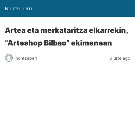
Nontzeberri
Artea eta merkataritza elkarrekin,
“Arteshop Bilbao” ekimenean
nontzeberri
9 urte ago