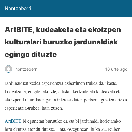
Nontzeberri
ArtBITE, kudeaketa eta ekoizpen
kulturalari buruzko jardunaldiak
egingo dituzte
nontzeberri
16 urte ago
Jardunaldien xedea esperientzia ezberdinen trukea da, ikasle,
kudeatzaile, eragile, ekoizle, artista, ikertzaile eta kudeaketa eta
ekoizpen kulturalaren gaian interesa duten pertsona guztien arteko
esperientzia-trukea, hain zuzen.
ArtBITE
bi egunetan burutuko da eta bi jardunaldi horietarako
hiru ekintza atondu dituzte. Hala, ostegunean, hilka 22, Ruben