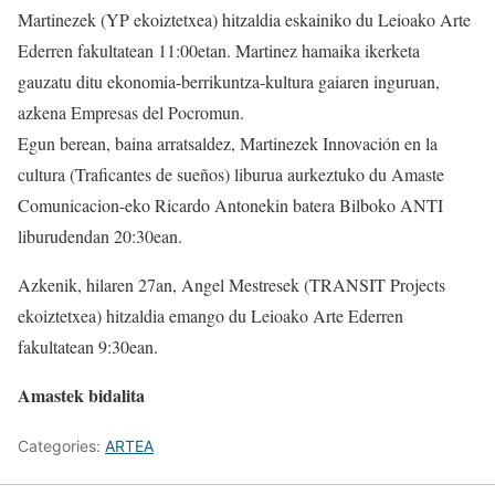
Martinezek (YP ekoiztetxea) hitzaldia eskainiko du Leioako Arte
Ederren fakultatean 11:00etan. Martinez hamaika ikerketa
gauzatu ditu ekonomia-berrikuntza-kultura gaiaren inguruan,
azkena Empresas del Pocromun.
Egun berean, baina arratsaldez, Martinezek Innovación en la
cultura (Traficantes de sueños) liburua aurkeztuko du Amaste
Comunicacion-eko Ricardo Antonekin batera Bilboko ANTI
liburudendan 20:30ean.
Azkenik, hilaren 27an, Angel Mestresek (TRANSIT Projects
ekoiztetxea) hitzaldia emango du Leioako Arte Ederren
fakultatean 9:30ean.
Amastek bidalita
Categories:
ARTEA