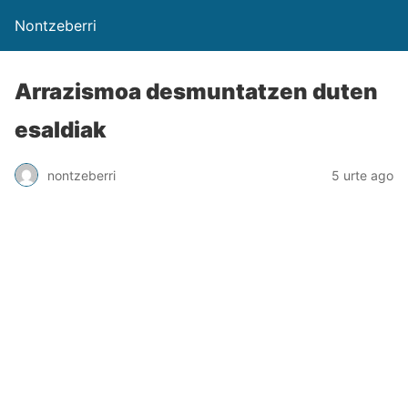
Nontzeberri
Arrazismoa desmuntatzen duten
esaldiak
nontzeberri
5 urte ago