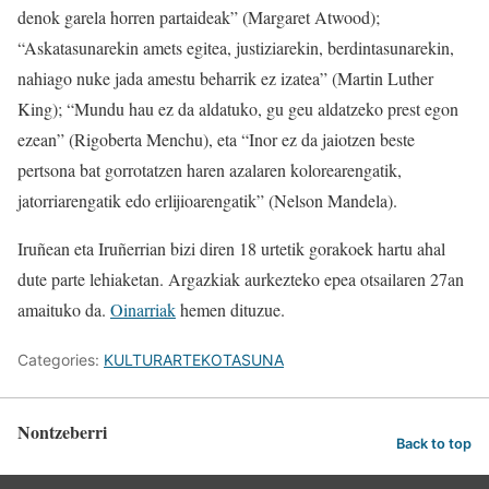
denok garela horren partaideak” (Margaret Atwood);
“Askatasunarekin amets egitea, justiziarekin, berdintasunarekin,
nahiago nuke jada amestu beharrik ez izatea” (Martin Luther
King); “Mundu hau ez da aldatuko, gu geu aldatzeko prest egon
ezean” (Rigoberta Menchu), eta “Inor ez da jaiotzen beste
pertsona bat gorrotatzen haren azalaren kolorearengatik,
jatorriarengatik edo erlijioarengatik” (Nelson Mandela).
Iruñean eta Iruñerrian bizi diren 18 urtetik gorakoek hartu ahal
dute parte lehiaketan. Argazkiak aurkezteko epea otsailaren 27an
amaituko da.
Oinarriak
hemen dituzue.
Categories:
KULTURARTEKOTASUNA
Nontzeberri
Back to top