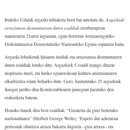
Iruñeko Udalak argazki-lehiaketa berri bat antolatu du,
Argazkiak:
arrazismoa desmuntatzen duten esaldiak
izenburupean
martxoaren 21aren inguruan, egun horretan Arrazarengatiko
Diskriminazioa Deusestatzeko Nazioarteko Eguna ospatzen baita.
Argazki-lehiaketak hiriaren irudiak eta arrazismoa desmuntatzen
duten esaldiak lotuko ditu. Argazkiek 5 esaldi izango dituzte
inspirazio-iturri, eta hiriko egunerokoan kultura aniztasunaren
elkarbizitza islatu beharko dute. Gero, hautatutako 25 argazkiak
ikusgai jarriko dira Kondestablearen jauregian paratuko den
erakusketa batean.
Honako hauek dira bost esaldiak: “Gizateria da gure benetako
nazionalitatea” (Herbert George Wells); “Espero dut azkenean
pertsonak ohartzea arraza bakarra dagoela –giza arraza– eta