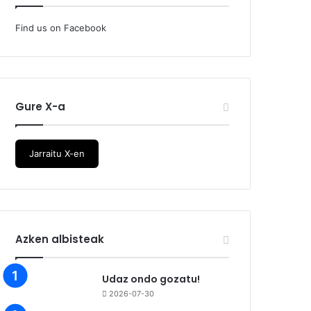
Find us on Facebook
Gure X-a
Jarraitu X-en
Azken albisteak
Udaz ondo gozatu!
2026-07-30