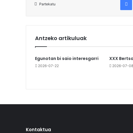
Partekatu
Antzeko artikuluak
Egunotan bi saio interesgarri
XXX Berts
2026-07-22
2026-07-0
Kontaktua