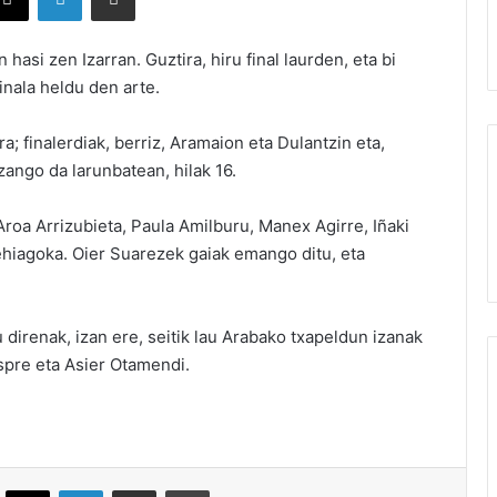
 hasi zen Izarran. Guztira, hiru final laurden, eta bi
inala heldu den arte.
ra; finalerdiak, berriz, Aramaion eta Dulantzin eta,
zango da larunbatean, hilak 16.
Aroa Arrizubieta, Paula Amilburu, Manex Agirre, Iñaki
ehiagoka. Oier Suarezek gaiak emango ditu, eta
 direnak, izan ere, seitik lau Arabako txapeldun izanak
aspre eta Asier Otamendi.
ebook
X
LinkedIn
Partekatu e-posta bidez
Inprimatu