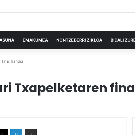
TASUNA
EMAKUMEA
NONTZEBERRI ZIKLOA
BIDALI ZUR
 final handia
ri Txapelketaren fina
X
LinkedIn
Partekatu e-posta bidez