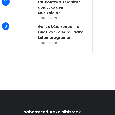
Lau kontzertu Gorlizen
abiatuko den
Musikaldian
2026-07-29
Ganso&Cia konpainia
Oñatiko “Kalean” udako
kultur programan
2026-07-29
Nabarmendutako albisteak