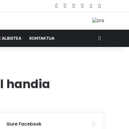
Facebook
X
YouTube
RSS
Ausazko artikul
Sidebar
Bilatu honela
E ALBISTEA
KONTAKTUA
l handia
Gure Facebook