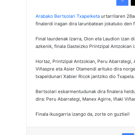
Arabako Bertsolari Txapelketa
urtarrilaren 28an
finalerdi iragan dira larunbatean jokatuko den f
Final laurdenak Izarra, Oion eta Laudion izan di
azkenik, finala Gasteizko Printzipal Antzokian i
Hortaz, Printzipal Antzokian, Peru Abarrategi, 
Viñaspre eta Asier Otamendi arituko dira norg
txapeldunari Xabier Ricok jantziko dio Txapela.
Bertsolari eskarmentudunak dira finalera heldu
dira: Peru Abarrategi, Manex Agirre, Iñaki Viñ
Finala ikusgarria izango da, zorte on guztiei!
Fac