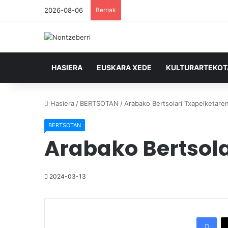
2026-08-06
Berriak
HASIERA
EUSKARA XEDE
KULTURARTEKO
Hasiera
/
BERTSOTAN
/
Arabako Bertsolari Txapelketaren
BERTSOTAN
Arabako Bertsola
2024-03-13
Facebook