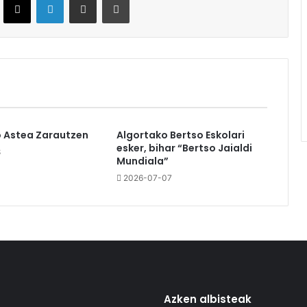
o Astea Zarautzen
Algortako Bertso Eskolari
esker, bihar “Bertso Jaialdi
8
Mundiala”
2026-07-07
Azken albisteak